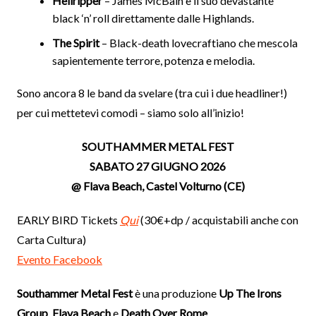
Hellripper
– James McBain e il suo devastante
black ‘n’ roll direttamente dalle Highlands.
The Spirit
– Black-death lovecraftiano che mescola
sapientemente terrore, potenza e melodia.
Sono ancora 8 le band da svelare (tra cui i due headliner!)
per cui mettetevi comodi – siamo solo all’inizio!
SOUTHAMMER METAL FEST
SABATO 27 GIUGNO 2026
@ Flava Beach, Castel Volturno (CE)
EARLY BIRD Tickets
Qui
(30€+dp / acquistabili anche con
Carta Cultura)
Evento Facebook
Southammer Metal Fest
è una produzione
Up The Irons
Group
,
Flava Beach
e
Death Over Rome
.