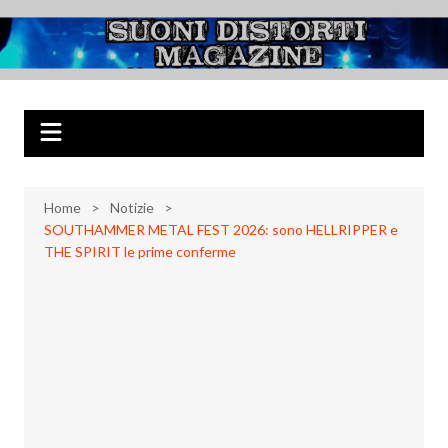
Salta
al
Suoni Distorti
Musica Rock, Metal, Punk e varie sonorità alternative
contenuto
Magazine
Home
Notizie
SOUTHAMMER METAL FEST 2026: sono HELLRIPPER e
THE SPIRIT le prime conferme