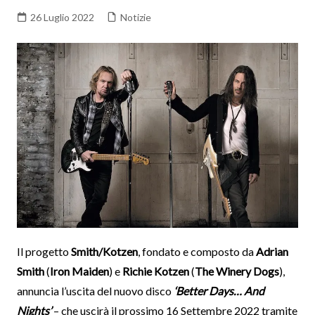
26 Luglio 2022
Notizie
Il progetto
Smith/Kotzen
, fondato e composto da
Adrian
Smith
(
Iron Maiden
) e
Richie Kotzen
(
The Winery Dogs
),
annuncia l’uscita del nuovo disco
‘Better Days… And
Nights’
– che uscirà il prossimo 16 Settembre 2022 tramite