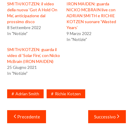
SMITH/KOTZEN: il video
IRON MAIDEN: guarda
della nuova ‘Got A Hold On
NICKO MCBRAIN live con
Me’, anticipazione dal
ADRIAN SMITH e RICHIE
prossimo disco
KOTZEN suonare ‘Wasted
8 Settembre 2022
Years’
In "Notizie"
9 Marzo 2022
In "Notizie"
SMITH/KOTZEN: guarda il
video di ‘Solar Fire’, con Nicko
McBrain (IRON MAIDEN)
25 Giugno 2021
In "Notizie"
Adrian Smith
Richie Kotzen
Navigazione
Precedente
Successivo
articoli