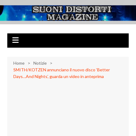
Salta
al
Suoni Distorti
Musica Rock, Metal, Punk e varie sonorità alternative
contenuto
Magazine
Home
Notizie
SMITH/KOTZEN annunciano il nuovo disco ‘Better
Days…And Nights’, guarda un video in anteprima