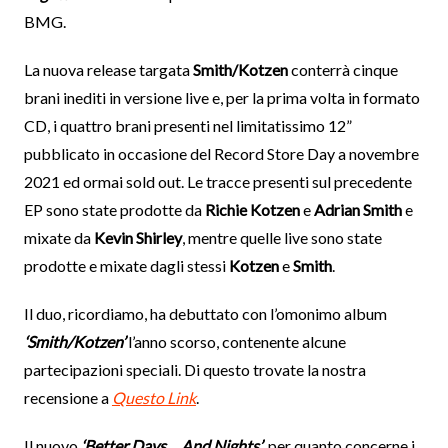
BMG.
La nuova release targata
Smith/Kotzen
conterrà cinque
brani inediti in versione live e, per la prima volta in formato
CD, i quattro brani presenti nel limitatissimo 12”
pubblicato in occasione del Record Store Day a novembre
2021 ed ormai sold out. Le tracce presenti sul precedente
EP sono state prodotte da
Richie Kotzen
e
Adrian Smith
e
mixate da
Kevin Shirley
, mentre quelle live sono state
prodotte e mixate dagli stessi
Kotzen
e
Smith
.
Il duo, ricordiamo, ha debuttato con l’omonimo album
‘Smith/Kotzen’
l’anno scorso, contenente alcune
partecipazioni speciali. Di questo trovate la nostra
recensione a
Questo Link
.
Il nuovo
‘Better Days… And Nights’
, per quanto concerne i