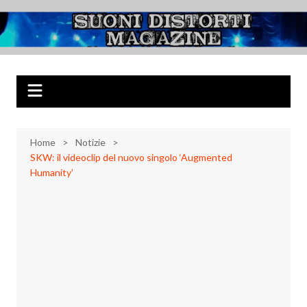
Salta
al
Suoni Distorti
Musica Rock, Metal, Punk e varie sonorità alternative
contenuto
Magazine
Home
Notizie
SKW: il videoclip del nuovo singolo ‘Augmented
Humanity’