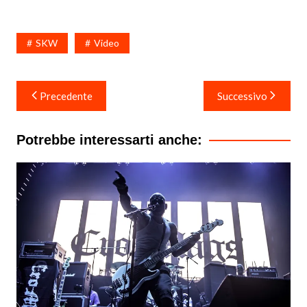
SKW
Video
Navigazione
Precedente
Successivo
articoli
Potrebbe interessarti anche: