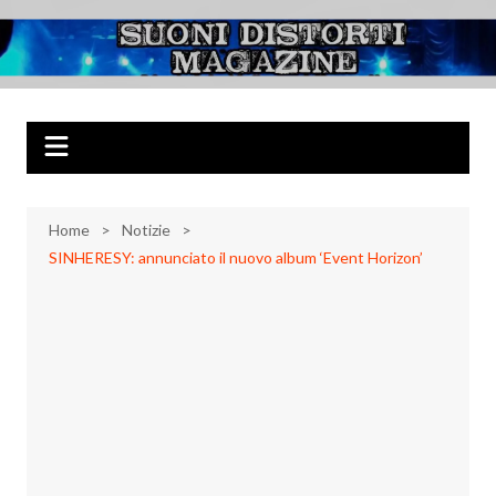
Salta
al
Suoni Distorti
Musica Rock, Metal, Punk e varie sonorità alternative
contenuto
Magazine
Home
Notizie
SINHERESY: annunciato il nuovo album ‘Event Horizon’