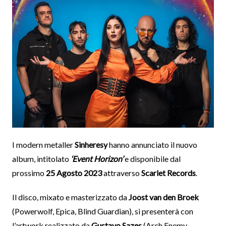
I modern metaller
Sinheresy
hanno annunciato il nuovo
album, intitolato
‘Event Horizon’
e disponibile dal
prossimo
25 Agosto 2023
attraverso
Scarlet Records
.
Il disco, mixato e masterizzato da
Joost van den Broek
(Powerwolf, Epica, Blind Guardian), si presenterà con
l’artwork realizzato da
Gustavo Sazes
(Arch Enemy,