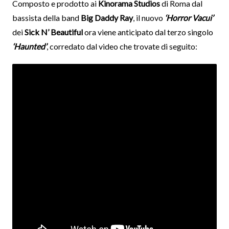
Composto e prodotto ai
Kinorama Studios
di Roma dal
bassista della band
Big Daddy Ray
, il nuovo
‘Horror Vacui’
dei
Sick N’ Beautiful
ora viene anticipato dal terzo singolo
‘Haunted’
, corredato dal video che trovate di seguito: