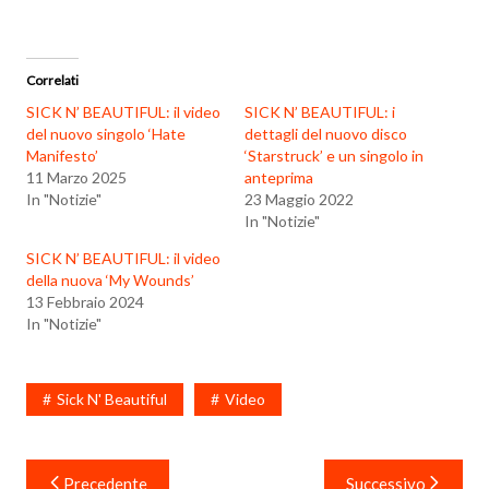
Correlati
SICK N’ BEAUTIFUL: il video
SICK N’ BEAUTIFUL: i
del nuovo singolo ‘Hate
dettagli del nuovo disco
Manifesto’
‘Starstruck’ e un singolo in
11 Marzo 2025
anteprima
In "Notizie"
23 Maggio 2022
In "Notizie"
SICK N’ BEAUTIFUL: il video
della nuova ‘My Wounds’
13 Febbraio 2024
In "Notizie"
Sick N' Beautiful
Video
Navigazione
Precedente
Successivo