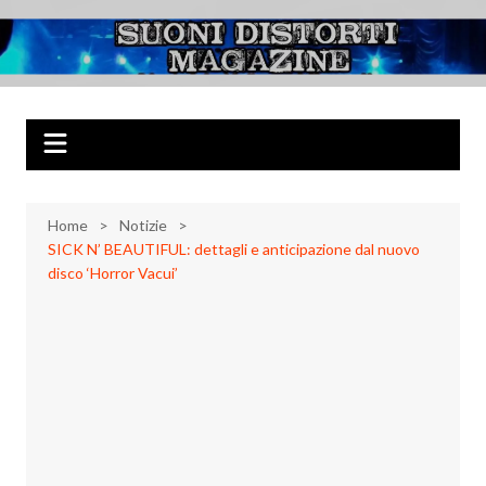
Salta
al
Suoni Distorti
Musica Rock, Metal, Punk e varie sonorità alternative
contenuto
Magazine
Home
Notizie
SICK N’ BEAUTIFUL: dettagli e anticipazione dal nuovo
disco ‘Horror Vacui’