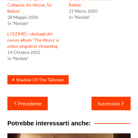
Collapse: As Above, So
Below’
Below’
21 Marzo 2020
28 Maggio 2026
In "Notizie"
In "Notizie"
LYZZÄRD: i dettagli del
nuovo album ‘The Abyss’ e
primo singolo in streaming
14 Ottobre 2022
In "Notizie"
Shadow Of The Talisman
Navigazione
Precedente
Successivo
articoli
Potrebbe interessarti anche: