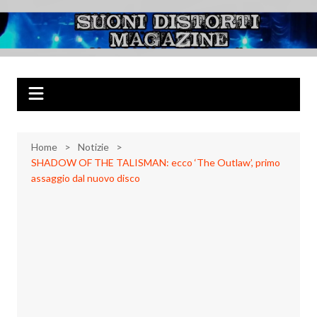
Salta
al
Suoni Distorti
Musica Rock, Metal, Punk e varie sonorità alternative
contenuto
Magazine
Home
Notizie
SHADOW OF THE TALISMAN: ecco ‘The Outlaw’, primo
assaggio dal nuovo disco