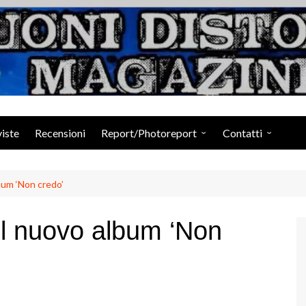
Suoni Distorti Ma
viste
Recensioni
Report/Photoreport
Contatti
Photogallery da Facebook
Staff
bum ‘Non credo’
il nuovo album ‘Non