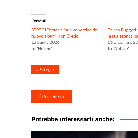
Correlati
SFREGIO: track list e copertina del
Enrico Ruggeri r
nuovo album ‘Non Credo’
la sua storica b
13 Luglio 2026
16 Dicembre 2
In "Notizie"
In "Notizie"
Sfregio
Navigazione
Precedente
articoli
Potrebbe interessarti anche: