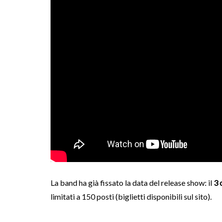
La band ha già fissato la data del release show: il
3 
limitati a 150 posti (biglietti disponibili sul sito).