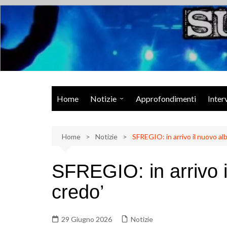
Salta
al
contenuto
Musica Rock, Metal, Punk e varie sonorità alternative
Home
Notizie
Approfondimenti
Inter
Rock Talk
Home
Eventi
Notizie
SFREGIO: in arrivo il nuovo al
Video
SFREGIO: in arrivo 
Libri
credo’
29 Giugno 2026
Notizie