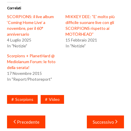
Correlati
SCORPIONS: il live album
MIKKEY DEE: “E’ molto più
‘Coming Home Live’ a
difficile suonare live con gli
novembre, per il 60°
SCORPIONS rispetto ai
anniversario
MOTÖRHEAD”
4 Luglio 2025
15 Febbraio 2021
In "Notizie"
In "Notizie"
Scorpions + PlanetHard @
Mediolanum Forum: le foto
della serata!
17 Novembre 2015
In "Report/Photoreport"
Scorpions
Video
Navigazione
Precedente
Successivo
articoli