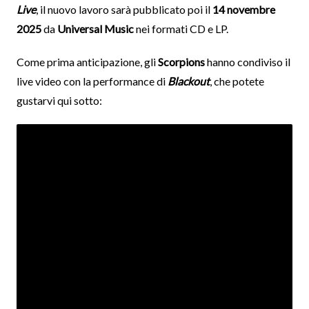
Live
, il nuovo lavoro sarà pubblicato poi il
14 novembre
2025
da
Universal Music
nei formati CD e LP.
Come prima anticipazione, gli
Scorpions
hanno condiviso il
live video con la performance di
Blackout
, che potete
gustarvi qui sotto: