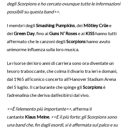
degli Scorpions e ho cercato ovunque tutte le informazioni
possibili su questa band>>.
I membri degli
Smashing Pumpkins
, dei
Mötley Crüe
e
dei
Green Day
, fino ai
Guns N’ Roses
e ai
KISS
hanno tutti
affermato che le canzoni degli
Scorpions
hanno avuto
un’enorme influenza sulla loro musica.
Le risorse dei loro anni di carriera sono ora diventate un
tesoro traboccante, che colma il divario tra ieri e domani,
dal 1965 all’iconico concerto all’Hanover Stadium Arena
del 5 luglio. Il carburante che spinge gli
Scorpions
è
l’adrenalina che deriva dall’esibirsi dal vivo.
<<È l’elemento più importante>>
, afferma il
cantante
Klaus Meine
.
<<E il più forte: gli Scorpions sono
una band che, fin dagli esordi, si è affermata sul palco e su