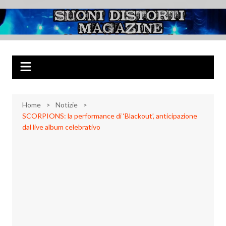
Salta
al
Suoni Distorti
Musica Rock, Metal, Punk e varie sonorità alternative
contenuto
Magazine
Home
Notizie
SCORPIONS: la performance di ‘Blackout’, anticipazione
dal live album celebrativo