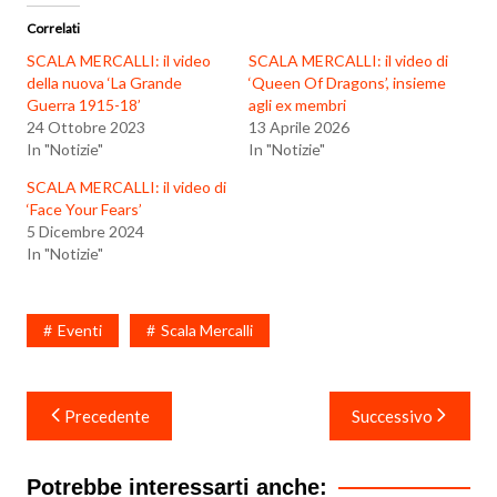
Correlati
SCALA MERCALLI: il video
SCALA MERCALLI: il video di
della nuova ‘La Grande
‘Queen Of Dragons’, insieme
Guerra 1915-18’
agli ex membri
24 Ottobre 2023
13 Aprile 2026
In "Notizie"
In "Notizie"
SCALA MERCALLI: il video di
‘Face Your Fears’
5 Dicembre 2024
In "Notizie"
Eventi
Scala Mercalli
Navigazione
Precedente
Successivo
articoli
Potrebbe interessarti anche: