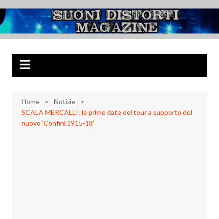
Salta
al
Suoni Distorti
Musica Rock, Metal, Punk e varie sonorità alternative
contenuto
Magazine
Home
Notizie
SCALA MERCALLI: le prime date del tour a supporto del
nuovo ‘Confini 1915-18’