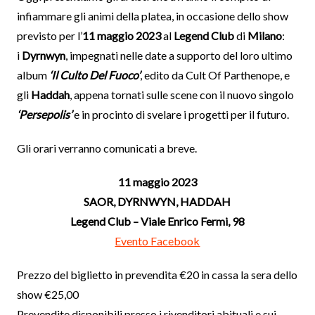
infiammare gli animi della platea, in occasione dello show
previsto per l’
11 maggio 2023
al
Legend Club
di
Milano
:
i
Dyrnwyn
, impegnati nelle date a supporto del loro ultimo
album
‘Il Culto Del Fuoco’
, edito da Cult Of Parthenope, e
gli
Haddah
, appena tornati sulle scene con il nuovo singolo
‘Persepolis’
e in procinto di svelare i progetti per il futuro.
Gli orari verranno comunicati a breve.
11 maggio 2023
SAOR, DYRNWYN, HADDAH
Legend Club – Viale Enrico Fermi, 98
Evento Facebook
Prezzo del biglietto in prevendita €20 in cassa la sera dello
show €25,00
Prevendite disponibili presso i rivenditori abituali e sui