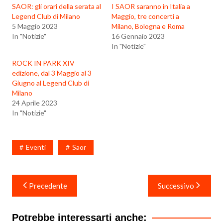
SAOR: gli orari della serata al
I SAOR saranno in Italia a
Legend Club di Milano
Maggio, tre concerti a
5 Maggio 2023
Milano, Bologna e Roma
In "Notizie"
16 Gennaio 2023
In "Notizie"
ROCK IN PARK XIV
edizione, dal 3 Maggio al 3
Giugno al Legend Club di
Milano
24 Aprile 2023
In "Notizie"
Eventi
Saor
Navigazione
Precedente
Successivo
articoli
Potrebbe interessarti anche: