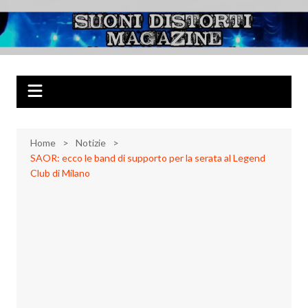
Salta
al
Suoni Distorti
Musica Rock, Metal, Punk e varie sonorità alternative
contenuto
Magazine
Home
Notizie
SAOR: ecco le band di supporto per la serata al Legend
Club di Milano