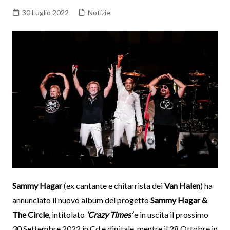
30 Luglio 2022
Notizie
Sammy Hagar
(ex cantante e chitarrista dei
Van Halen
) ha
annunciato il nuovo album del progetto
Sammy Hagar &
The Circle
, intitolato
‘Crazy Times’
e in uscita il prossimo
30 Settembre 2022 in Cd e digitale, mentre il 28 Ottobre in