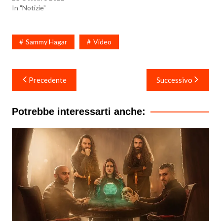
In "Notizie"
Sammy Hagar
Video
Navigazione
Precedente
Successivo
articoli
Potrebbe interessarti anche: