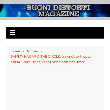
Salta
al
Suoni Distorti
Musica Rock, Metal, Punk e varie sonorità alternative
contenuto
Magazine
Home
Notizie
SAMMY HAGAR & THE CIRCLE: annunciato il nuovo
album ‘Crazy Times’, ecco il video della title-track