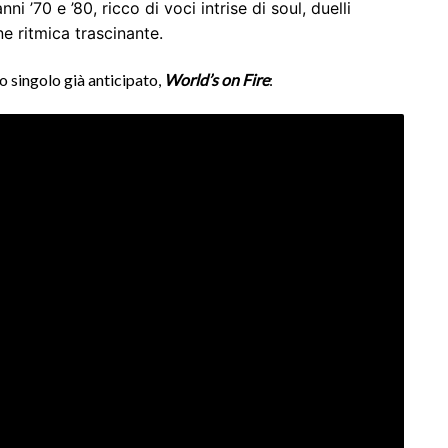
ni ’70 e ’80, ricco di voci intrise di soul, duelli
ne ritmica trascinante.
o singolo già anticipato,
World’s on Fire
: