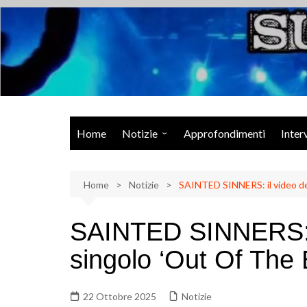
Salta
al
contenuto
Musica Rock, Metal, Punk e varie sonorità alternative
Home
Notizie
Approfondimenti
Inter
Rock Talk
Home
Eventi
Notizie
SAINTED SINNERS: il video de
Video
SAINTED SINNERS: i
Libri
singolo ‘Out Of The 
22 Ottobre 2025
Notizie