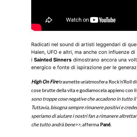
Radicati nel sound di artisti leggendari di q
Halen, UFO e altri, ma anche con influenze di 
i
Sainted Sinners
dimostrano ancora una volta
energico e fonte di ispirazione per le generazi
High On Fire
trasmette un’atmosfera Rock’n’Roll di
cose brutte della vita e godiamocela appieno con l
sono troppe cose negative che accadono in tutto i
Tuttavia, bisogna sempre rimanere positivi e crede
speriamo di aiutare i nostri fan a rimanere altretta
che tutto andrà bene>>
, afferma
Pané
.