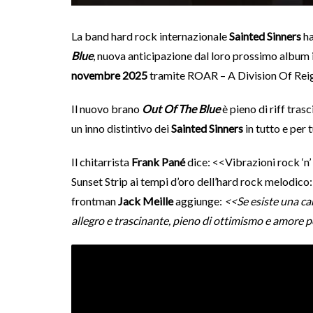
La band hard rock internazionale
Sainted Sinners
ha
Blue
, nuova anticipazione dal loro prossimo album 
novembre 2025
tramite ROAR – A Division Of Rei
Il nuovo brano
Out Of The Blue
è pieno di riff trasc
un inno distintivo dei
Sainted Sinners
in tutto e per t
Il chitarrista
Frank Pané
dice: <<Vibrazioni rock ‘n’
Sunset Strip ai tempi d’oro dell’hard rock melodico
frontman
Jack Meille
aggiunge:
<<Se esiste una can
allegro e trascinante, pieno di ottimismo e amore p