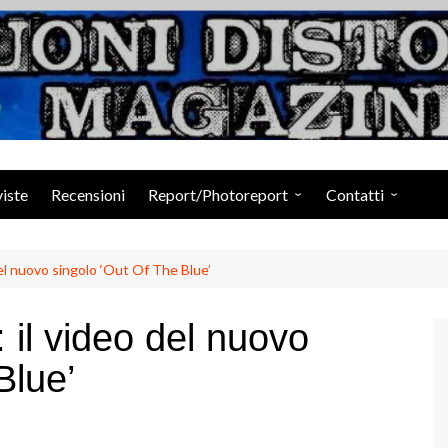
Suoni Distorti Ma
viste
Recensioni
Report/Photoreport
Contatti
Photogallery da Facebook
Staff
l nuovo singolo ‘Out Of The Blue’
l video del nuovo
Blue’