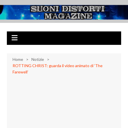
Salta
al
Suoni Distorti
Musica Rock, Metal, Punk e varie sonorità alternative
contenuto
Magazine
Home
Notizie
ROTTING CHRIST: guarda il video animato di ‘The
Farewell’