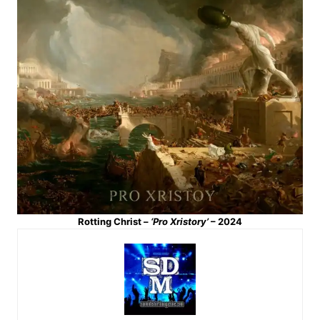
Rotting Christ –
‘Pro Xristory’
– 2024