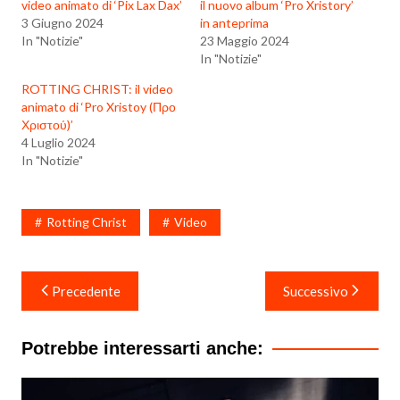
video animato di ‘Pix Lax Dax’
il nuovo album ‘Pro Xristory’
3 Giugno 2024
in anteprima
In "Notizie"
23 Maggio 2024
In "Notizie"
ROTTING CHRIST: il video
animato di ‘Pro Xristoy (Προ
Χριστού)’
4 Luglio 2024
In "Notizie"
Rotting Christ
Video
Navigazione
Precedente
Successivo
articoli
Potrebbe interessarti anche: