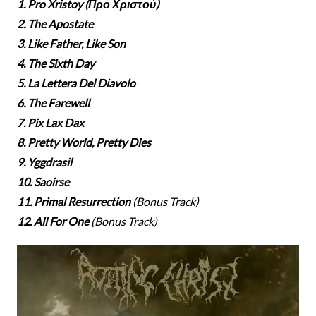
1. Pro Xristoy (Προ Χριστού)
2. The Apostate
3. Like Father, Like Son
4. The Sixth Day
5. La Lettera Del Diavolo
6. The Farewell
7. Pix Lax Dax
8. Pretty World, Pretty Dies
9. Yggdrasil
10. Saoirse
11. Primal Resurrection
(Bonus Track)
12. All For One
(Bonus Track)