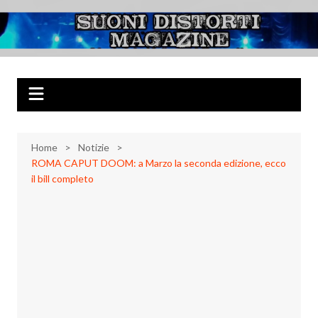
Salta
al
Suoni Distorti
Musica Rock, Metal, Punk e varie sonorità alternative
contenuto
Magazine
Home
Notizie
ROMA CAPUT DOOM: a Marzo la seconda edizione, ecco
il bill completo