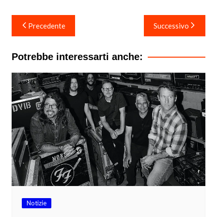
Navigazione
Precedente
Successivo
articoli
Potrebbe interessarti anche:
Notizie