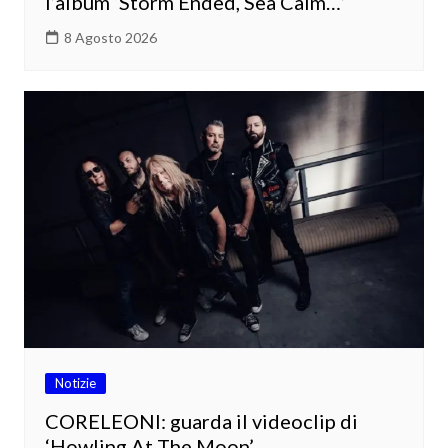
l’album ‘Storm Ended, Sea Calm…’
8 Agosto 2026
Notizie
CORELEONI: guarda il videoclip di
‘Howling At The Moon’