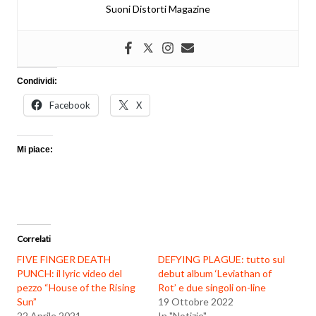
Suoni Distorti Magazine
Condividi:
Facebook
X
Mi piace:
Correlati
FIVE FINGER DEATH
DEFYING PLAGUE: tutto sul
PUNCH: il lyric video del
debut album ‘Leviathan of
pezzo “House of the Rising
Rot’ e due singoli on-line
Sun”
19 Ottobre 2022
22 Aprile 2021
In "Notizie"