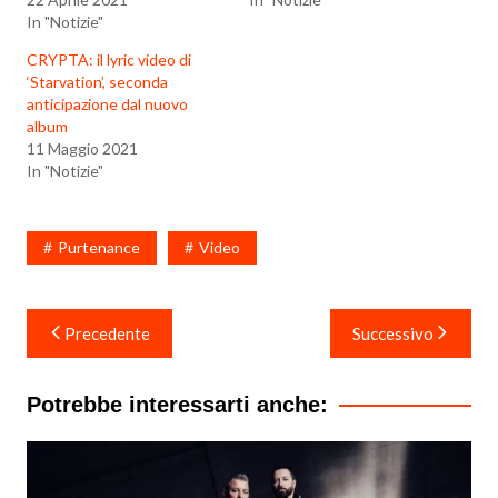
In "Notizie"
CRYPTA: il lyric video di
‘Starvation’, seconda
anticipazione dal nuovo
album
11 Maggio 2021
In "Notizie"
Purtenance
Video
Navigazione
Precedente
Successivo
articoli
Potrebbe interessarti anche: