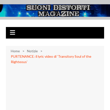
Salta
al
Suoni Distorti
Musica Rock, Metal, Punk e varie sonorità alternative
contenuto
Magazine
Home
Notizie
PURTENANCE: il lyric video di ‘Transitory Soul of the
Righteous’