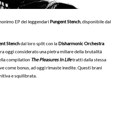
omonimo EP dei leggendari
Pungent Stench
, disponibile dal
nt Stench
dal loro split con la
Disharmonic Orchestra
ra oggi considerato una pietra miliare della brutalità
ella compilation
The Pleasures In Life
tratti dalla stessa
 live come bonus, ad oggi rimaste inedite. Questi brani
itiva e squilibrata.