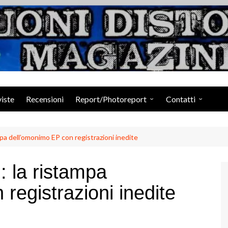
Suoni Distorti Ma
viste
Recensioni
Report/Photoreport
Contatti
Photogallery da Facebook
Staff
dell’omonimo EP con registrazioni inedite
la ristampa
registrazioni inedite