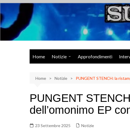
Salta
al
contenuto
Musica Rock, Metal, Punk e varie sonorità alternative
Home
Notizie
Approfondimenti
Inter
Rock Talk
Home
Eventi
Notizie
PUNGENT STENCH: la ristampa 
Video
PUNGENT STENCH: 
Libri
dell’omonimo EP con 
23 Settembre 2025
Notizie