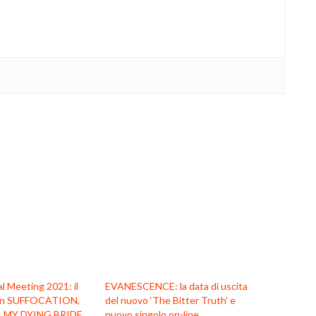
 Meeting 2021: il
EVANESCENCE: la data di uscita
con SUFFOCATION,
del nuovo ‘The Bitter Truth’ e
 MY DYING BRIDE
nuovo singolo on-line