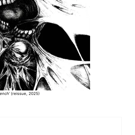
ench’
(reissue, 2025)