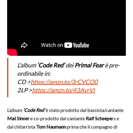
L’album
‘Code Red’
dei
Primal Fear
è pre-
ordinabile in:
CD >
https://amzn.to/3rCVCO0
2LP >
https://amzn.to/43AvrVi
L’album
‘Code Red’
è stato prodotto dal bassista/cantante
Mat Sinner
e co-prodotto dal cantante
Ralf Scheepe
rs e
dal chitarrista
Tom Naumann
prima che il compagno di