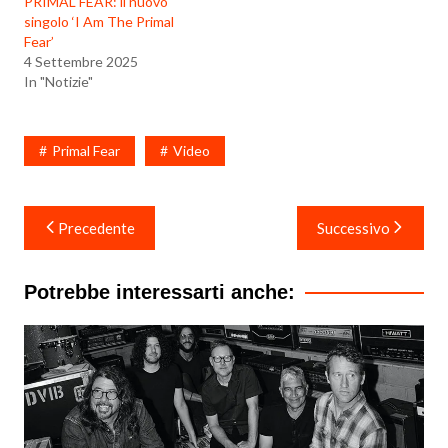
PRIMAL FEAR: il nuovo
singolo ‘I Am The Primal
Fear’
4 Settembre 2025
In "Notizie"
Primal Fear
Video
Navigazione
Precedente
Successivo
articoli
Potrebbe interessarti anche: