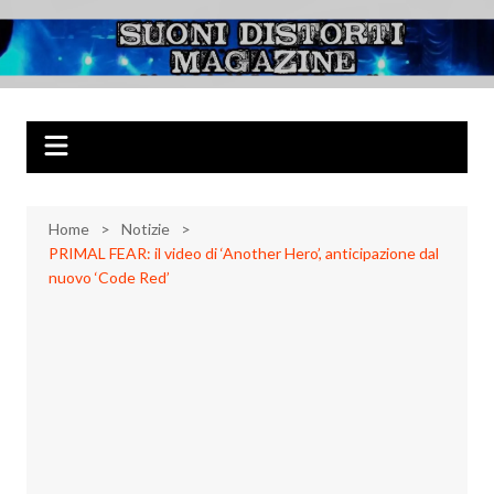
Salta
al
Suoni Distorti
Musica Rock, Metal, Punk e varie sonorità alternative
contenuto
Magazine
Home
Notizie
PRIMAL FEAR: il video di ‘Another Hero’, anticipazione dal
nuovo ‘Code Red’