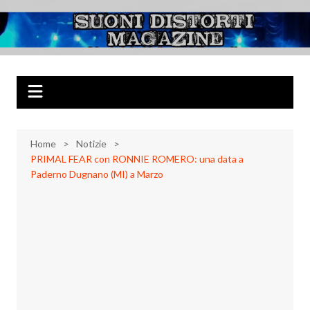
Salta
al
Suoni Distorti
Musica Rock, Metal, Punk e varie sonorità alternative
contenuto
Magazine
Home
Notizie
PRIMAL FEAR con RONNIE ROMERO: una data a
Paderno Dugnano (MI) a Marzo