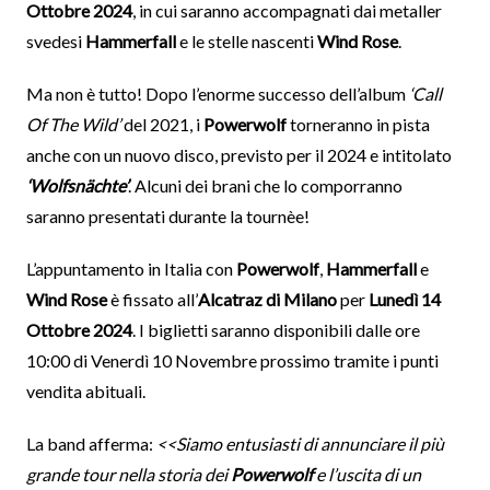
Ottobre 2024
, in cui saranno accompagnati dai metaller
svedesi
Hammerfall
e le stelle nascenti
Wind Rose
.
Ma non è tutto! Dopo l’enorme successo dell’album
‘Call
Of The Wild’
del 2021, i
Powerwolf
torneranno in pista
anche con un nuovo disco, previsto per il 2024 e intitolato
‘Wolfsnächte’
. Alcuni dei brani che lo comporranno
saranno presentati durante la tournèe!
L’appuntamento in Italia con
Powerwolf
,
Hammerfall
e
Wind Rose
è fissato all’
Alcatraz di Milano
per
Lunedì 14
Ottobre 2024
. I biglietti saranno disponibili dalle ore
10:00 di Venerdì 10 Novembre prossimo tramite i punti
vendita abituali.
La band afferma:
<<Siamo entusiasti di annunciare il più
grande tour nella storia dei
Powerwolf
e l’uscita di un