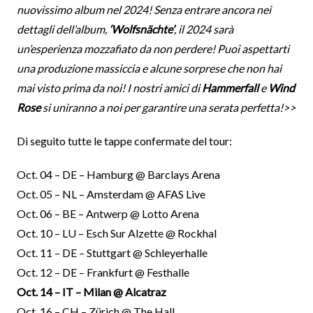
nuovissimo album nel 2024! Senza entrare ancora nei
dettagli dell’album,
‘Wolfsnächte’
, il 2024 sarà
un’esperienza mozzafiato da non perdere! Puoi aspettarti
una produzione massiccia e alcune sorprese che non hai
mai visto prima da noi! I nostri amici di
Hammerfall
e
Wind
Rose
si uniranno a noi per garantire una serata perfetta!>>
Di seguito tutte le tappe confermate del tour:
Oct. 04 – DE – Hamburg @ Barclays Arena
Oct. 05 – NL – Amsterdam @ AFAS Live
Oct. 06 – BE – Antwerp @ Lotto Arena
Oct. 10 – LU – Esch Sur Alzette @ Rockhal
Oct. 11 – DE – Stuttgart @ Schleyerhalle
Oct. 12 – DE – Frankfurt @ Festhalle
Oct. 14 – IT – Milan @ Alcatraz
Oct. 16 – CH – Zürich @ The Hall