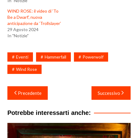
In "Notizie"
WIND ROSE: il video di ‘To
Be a Dwarf’, nuova
anticipazione da ‘Trollslayer’
29 Agosto 2024
In "Notizie"
Eventi
Hammerfall
Powerwolf
Wind Rose
Navigazione
Precedente
Successivo
articoli
Potrebbe interessarti anche: