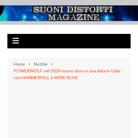
Salta
al
Suoni Distorti
Musica Rock, Metal, Punk e varie sonorità alternative
contenuto
Magazine
Home
Notizie
POWERWOLF: nel 2024 nuovo disco e una data in Italia
con HAMMERFALL e WIND ROSE