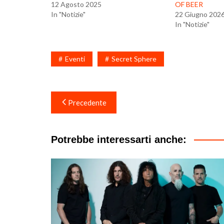
12 Agosto 2025
OF BEER
In "Notizie"
22 Giugno 202
In "Notizie"
Eventi
Secret Sphere
Navigazione
Precedente
articoli
Potrebbe interessarti anche: