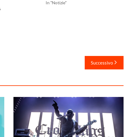
In "Notizie"
6
Successivo