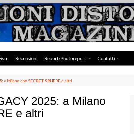
Suoni Distorti Ma
viste
Recensioni
Report/Photoreport
Contatti
Photogallery da Facebook
Staff
a Milano con SECRET SPHERE e altri
CY 2025: a Milano
 e altri