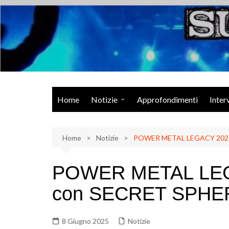
Salta
al
contenuto
Musica Rock, Metal, Punk e varie sonorità alternative
Home
Notizie
Approfondimenti
Inter
Rock Talk
Home
Eventi
Notizie
POWER METAL LEGACY 2025: 
Video
POWER METAL LEGA
Libri
con SECRET SPHERE
8 Giugno 2025
Notizie