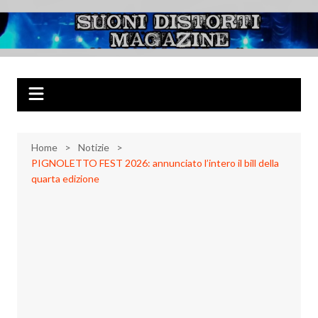
Salta
al
Suoni Distorti
Musica Rock, Metal, Punk e varie sonorità alternative
contenuto
Magazine
Home
Notizie
PIGNOLETTO FEST 2026: annunciato l’intero il bill della
quarta edizione