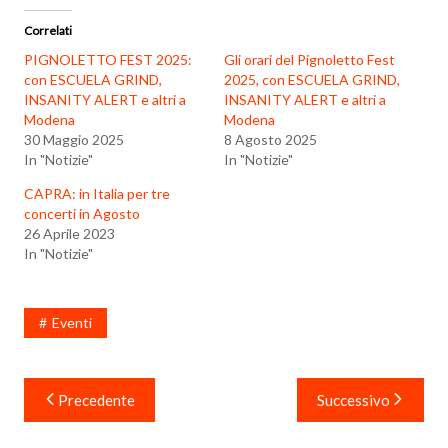
Correlati
PIGNOLETTO FEST 2025:
Gli orari del Pignoletto Fest
con ESCUELA GRIND,
2025, con ESCUELA GRIND,
INSANITY ALERT e altri a
INSANITY ALERT e altri a
Modena
Modena
30 Maggio 2025
8 Agosto 2025
In "Notizie"
In "Notizie"
CAPRA: in Italia per tre
concerti in Agosto
26 Aprile 2023
In "Notizie"
Eventi
Navigazione
Precedente
Successivo
articoli