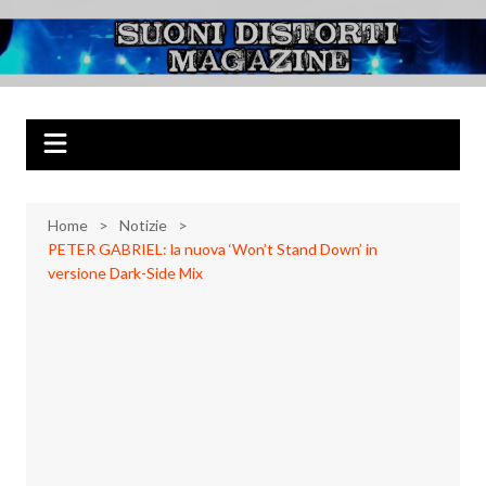
Salta
al
Suoni Distorti
Musica Rock, Metal, Punk e varie sonorità alternative
contenuto
Magazine
Home
Notizie
PETER GABRIEL: la nuova ‘Won’t Stand Down’ in
versione Dark-Side Mix