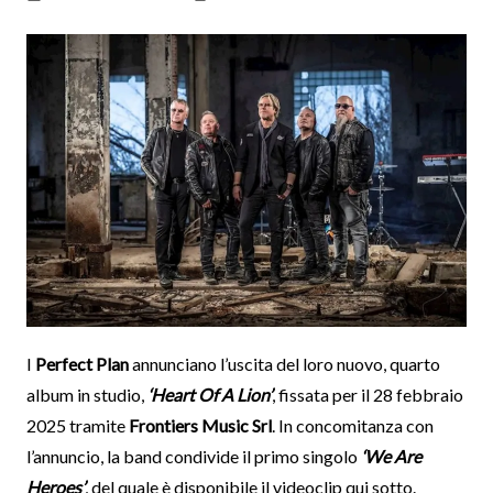
I
Perfect Plan
annunciano l’uscita del loro nuovo, quarto
album in studio,
‘Heart Of A Lion’
, fissata per il 28 febbraio
2025 tramite
Frontiers Music Srl
. In concomitanza con
l’annuncio, la band condivide il primo singolo
‘We Are
Heroes’
, del quale è disponibile il videoclip qui sotto.