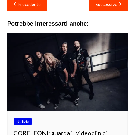
Navigazione
Precedente
Successivo
articoli
Potrebbe interessarti anche:
Notizie
CORELEONI: guarda il videoclip di