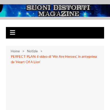
Salta
al
Suoni Distorti
Musica Rock, Metal, Punk e varie sonorità alternative
contenuto
Magazine
Home
Notizie
PERFECT PLAN: il video di ‘We Are Heroes’, in anteprima
da ‘Heart Of A Lion’