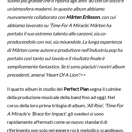
suono più grande che ti riporta agli anni ’80 con un tocco e
un’atmosfera moderni. In questo album abbiamo
nuovamente collaborato con
Mårten Eriksson
, con cui
abbiamo lavorato su ‘Time For A Miracle’. Mårten ha
portato il suo estremo talento alle canzoni, sia co-
producendole con noi, sia mixandole. La lunga esperienza
di Mårten come autore e produttore nell’industria pop ha
portato così tanto sul tavolo e il risultato finale è
semplicemente fantastico. Se ti sono piaciuti i nostri album
precedenti, amerai ‘Heart Of A Lion’!>>
Il quarto album in studio dei
Perfect Plan
segna il culmine
della produzione musicale della band fino ad oggi. Nel
corso della loro prima trilogia di album,
‘All Rise’
,
‘Time For
A Miracle’
e
‘Brace for Impact’
, gli svedesi si sono
rapidamente affermati come un nuovo standard di
riferimento non solo nel genere rock melodico scandinavo,