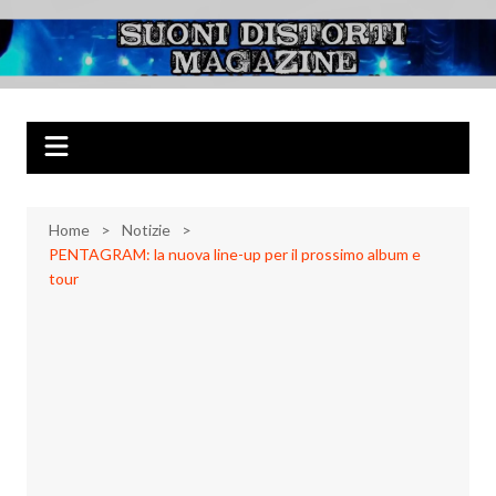
Salta
al
Suoni Distorti
Musica Rock, Metal, Punk e varie sonorità alternative
contenuto
Magazine
Home
Notizie
PENTAGRAM: la nuova line-up per il prossimo album e
tour