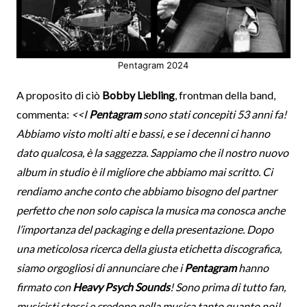
Pentagram 2024
A proposito di ciò
Bobby Liebling
, frontman della band,
commenta:
<<I
Pentagram
sono stati concepiti 53 anni fa!
Abbiamo visto molti alti e bassi, e se i decenni ci hanno
dato qualcosa, è la saggezza. Sappiamo che il nostro nuovo
album in studio è il migliore che abbiamo mai scritto. Ci
rendiamo anche conto che abbiamo bisogno del partner
perfetto che non solo capisca la musica ma conosca anche
l’importanza del packaging e della presentazione. Dopo
una meticolosa ricerca della giusta etichetta discografica,
siamo orgogliosi di annunciare che i
Pentagram
hanno
firmato con
Heavy Psych Sounds
! Sono prima di tutto fan,
musicisti stessi e credono nella musica tanto quanto noi!