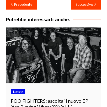
Navigazione
Precedente
Successivo
articoli
Potrebbe interessarti anche:
Notizie
FOO FIGHTERS: ascolta il nuovo EP
‘Are Playing Where??? Vol. II’