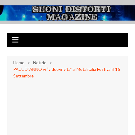
Salta
al
Suoni Distorti
Musica Rock, Metal, Punk e varie sonorità alternative
contenuto
Magazine
Home
Notizie
PAUL Di’ANNO vi “video-invita” al Metalitalia Festival il 16
Settembre