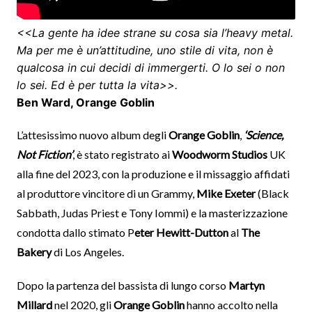
<<La gente ha idee strane su cosa sia l’heavy metal.
Ma per me è un’attitudine, uno stile di vita, non è
qualcosa in cui decidi di immergerti. O lo sei o non
lo sei. Ed è per tutta la vita>>.
Ben Ward, Orange Goblin
L’attesissimo nuovo album degli
Orange Goblin
,
‘Science,
Not Fiction’
, è stato registrato ai
Woodworm Studios
UK
alla fine del 2023, con la produzione e il missaggio affidati
al produttore vincitore di un Grammy,
Mike Exeter
(Black
Sabbath, Judas Priest e Tony Iommi) e la masterizzazione
condotta dallo stimato P
eter Hewitt-Dutton
al
The
Bakery
di Los Angeles.
Dopo la partenza del bassista di lungo corso
Martyn
Millard
nel 2020, gli
Orange Goblin
hanno accolto nella