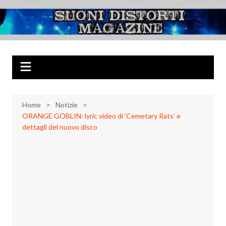
Salta
al
Suoni Distorti
Musica Rock, Metal, Punk e varie sonorità alternative
contenuto
Magazine
Home
Notizie
ORANGE GOBLIN: lyric video di ‘Cemetary Rats’ e
dettagli del nuovo disco