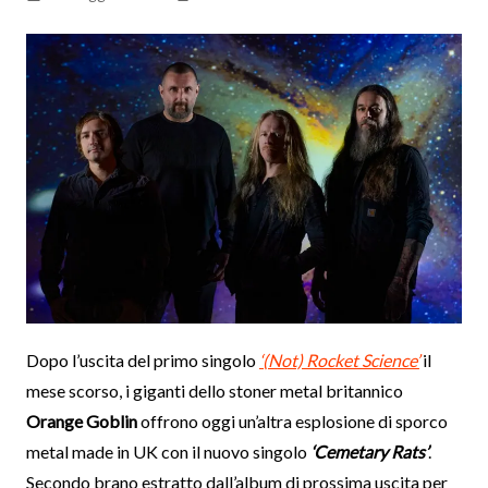
Dopo l’uscita del primo singolo
‘(Not) Rocket Science’
il
mese scorso, i giganti dello stoner metal britannico
Orange Goblin
offrono oggi un’altra esplosione di sporco
metal made in UK con il nuovo singolo
‘Cemetary Rats’
.
Secondo brano estratto dall’album di prossima uscita per