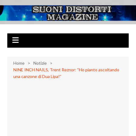
Salta
al
Suoni Distorti
Musica Rock, Metal, Punk e varie sonorità alternative
contenuto
Magazine
Home
Notizie
NINE INCH NAILS, Trent Reznor: “Ho pianto ascoltando
una canzone di Dua Lipa!”