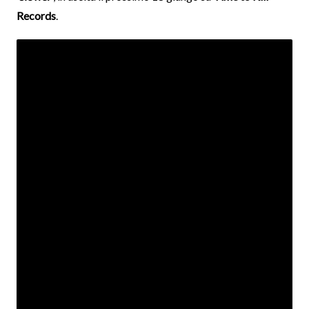
Records
.