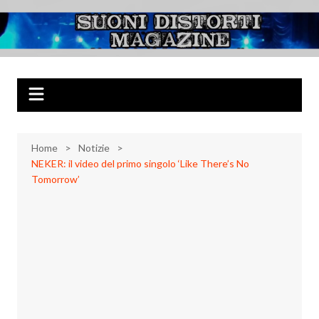
Salta
al
Suoni Distorti
Musica Rock, Metal, Punk e varie sonorità alternative
contenuto
Magazine
Home
Notizie
NEKER: il video del primo singolo ‘Like There’s No
Tomorrow’