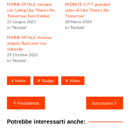
FEMME FATALE: tornano
MIDNITE CITY: guarda il
con ‘Living Like There’s No
video di ‘Like There’s No
Tomorrow’, fuori il video
Tomorrow’
25 Giugno 2025
28 Marzo 2024
In "Notizie"
In "Notizie"
FEMME FATALE: il nuovo
singolo ‘Bad Love’ con
videoclip
29 Ottobre 2025
In "Notizie"
Neker
Sludge
Video
Navigazione
Precedente
Successivo
articoli
Potrebbe interessarti anche: