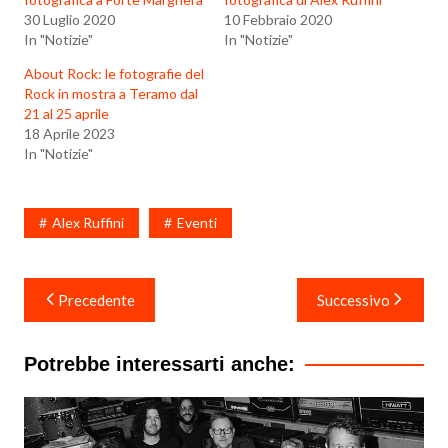
30 Luglio 2020
10 Febbraio 2020
In "Notizie"
In "Notizie"
About Rock: le fotografie del
Rock in mostra a Teramo dal
21 al 25 aprile
18 Aprile 2023
In "Notizie"
Alex Ruffini
Eventi
Navigazione
Precedente
Successivo
articoli
Potrebbe interessarti anche: