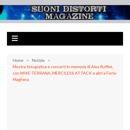
Salta
al
Suoni Distorti
Musica Rock, Metal, Punk e varie sonorità alternative
contenuto
Magazine
Home
Notizie
Mostra fotografica e concerti in memoria di Alex Ruffini,
con MIKE TERRANA, MERCILESS ATTACK e altri a Forte
Maghera