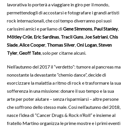
lavorativa lo porterà a viaggiare in giro per il mondo,
permettendogli di accostarsi e fotografare i grandi artisti
rock internazionali, che col tempo diverranno poi suoi
carissimi amici e parliamo di
Gene Simmons
,
Paul Stanley
,
Mötley Crüe
,
Eric Sardinas
,
Tracii Guns
,
Joe Satriani
,
Chis
Slade
,
Alice Cooper
,
Thomas Silver
,
Oni Logan
,
Steven
Tyler
,
Geoff Tate
, solo per citarne alcuni.
Nell’autunno del 2017 il “verdetto”: tumore al pancreas ma
nonostante la devastante “chemio dance”, decide di
esorcizzare la malattia a ritmo di rock e trasformare la sua
sofferenza in una missione: donare il suo tempo e la sua
arte per poter aiutare – senza risparmiarsi – altre persone
che soffrono dello stesso male. Così nell’autunno del 2018,
nasce l’idea di “Cancer Drugs & Rock n’Roll” e insieme al
fratello Martino organizza le prime mostre e i primi eventi