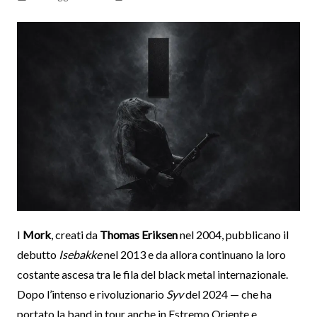
I
Mork
, creati da
Thomas Eriksen
nel 2004, pubblicano il
debutto
Isebakke
nel 2013 e da allora continuano la loro
costante ascesa tra le fila del black metal internazionale.
Dopo l’intenso e rivoluzionario
Syv
del 2024 — che ha
portato la band in tour anche in Estremo Oriente e