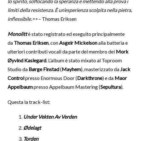
lo spirito, soffocando la speranza e mettendo alla prova i
limiti della resistenza. È un’esperienza scolpita nella pietra,
inflessibile.>>
– Thomas Eriksen
Monolitt
è stato registrato ed eseguito principalmente
da
Thomas Eriksen
, con
Asgeir Mickelson
alla batteria e
ulteriori contributi vocali da parte del membro dei
Mork
Øyvind Kaslegard
. L’album è stato mixato al Toproom
Studio da
Børge Finstad
(
Mayhem
), masterizzato da
Jack
Control
presso Enormous Door (
Darkthrone
) e da
Maor
Appelbaum
presso Appelbaum Mastering (
Sepultura
).
Questa la track-list:
Under Vekten Av Verden
Ødelagt
Torden