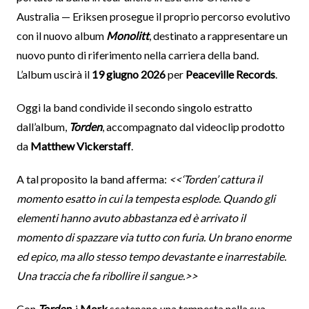
Australia — Eriksen prosegue il proprio percorso evolutivo
con il nuovo album
Monolitt
, destinato a rappresentare un
nuovo punto di riferimento nella carriera della band.
L’album uscirà il
19 giugno 2026
per
Peaceville Records
.
Oggi la band condivide il secondo singolo estratto
dall’album,
Torden
, accompagnato dal videoclip prodotto
da
Matthew Vickerstaff
.
A tal proposito la band afferma:
<<‘Torden’ cattura il
momento esatto in cui la tempesta esplode. Quando gli
elementi hanno avuto abbastanza ed è arrivato il
momento di spazzare via tutto con furia. Un brano enorme
ed epico, ma allo stesso tempo devastante e inarrestabile.
Una traccia che fa ribollire il sangue.>>
Con
Torden
, i
Mork
scatenano una tempesta nella sua