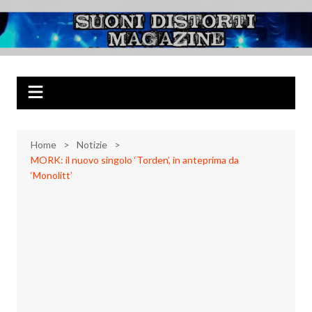
Salta
al
Suoni Distorti
Musica Rock, Metal, Punk e varie sonorità alternative
contenuto
Magazine
Home
Notizie
MORK: il nuovo singolo ‘Torden’, in anteprima da
‘Monolitt’