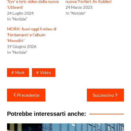
‘Syv’ e lyric video della nuova
nuova ‘Forført Av Kulden’
‘Utbrent’
24 Marzo 2023
24 Luglio 2024
In "Notizie"
In "Notizie"
MORK: fuori oggi il video di
‘Ferdamann’ e l’album
‘Monolitt’
19 Giugno 2026
In "Notizie"
Mork
Video
Navigazione
Precedente
Successivo
articoli
Potrebbe interessarti anche: