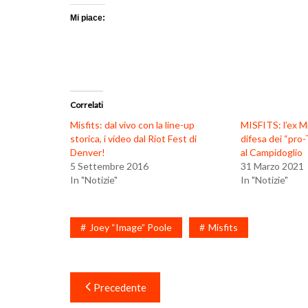
Mi piace:
Correlati
Misfits: dal vivo con la line-up
MISFITS: l’ex M
storica, i video dal Riot Fest di
difesa dei “pro-
Denver!
al Campidoglio
5 Settembre 2016
31 Marzo 2021
In "Notizie"
In "Notizie"
Joey “Image” Poole
Misfits
Navigazione
Precedente