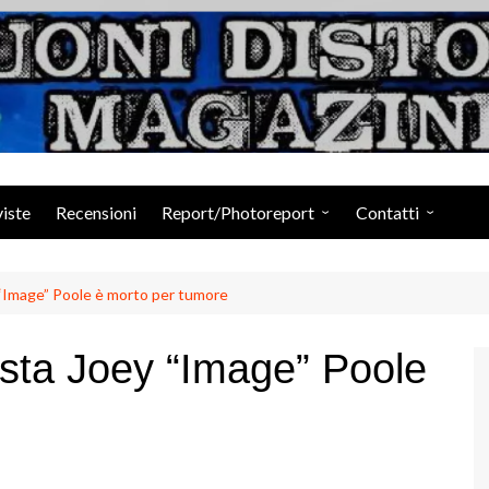
Suoni Distorti Ma
viste
Recensioni
Report/Photoreport
Contatti
Photogallery da Facebook
Staff
 “Image” Poole è morto per tumore
ista Joey “Image” Poole