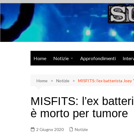
Salta
al
contenuto
Musica Rock, Metal, Punk e varie sonorità alternative
Home
Notizie
Approfondimenti
Inter
Rock Talk
Home
Eventi
Notizie
MISFITS: l’ex batterista Joey
Video
MISFITS: l’ex batter
Libri
è morto per tumore
2 Giugno 2020
Notizie