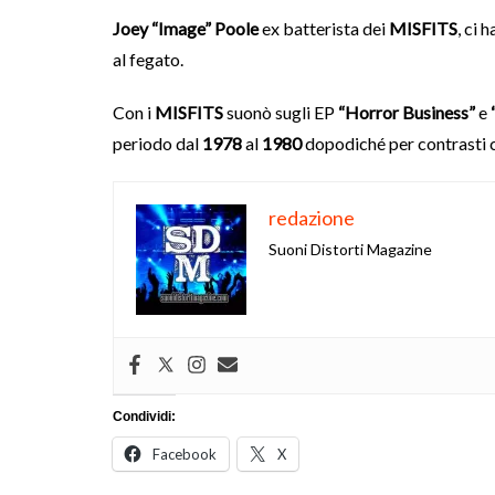
Joey “Image” Poole
ex batterista dei
MISFITS
, ci 
al fegato.
Con i
MISFITS
suonò sugli EP
“Horror Business”
e
periodo dal
1978
al
1980
dopodiché per contrasti 
redazione
Suoni Distorti Magazine
Condividi:
Facebook
X