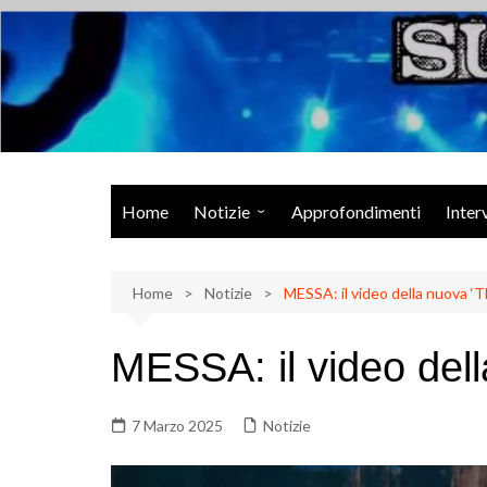
Salta
al
contenuto
Musica Rock, Metal, Punk e varie sonorità alternative
Home
Notizie
Approfondimenti
Inter
Rock Talk
Home
Eventi
Notizie
MESSA: il video della nuova ‘
Video
MESSA: il video del
Libri
7 Marzo 2025
Notizie