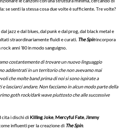
funzionare le canzoni con una struttura minima, cercando di
: se senti la stessa cosa due volte è sufficiente. Tre volte?
dal jazz e dal blues, dal punk e dal prog, dal black metal e
ltati straordinariamente fluidi e curati.
The Spin
incorpora
 rock anni ’80 in modo sanguigno.
hiamo costantemente di trovare un nuovo linguaggio
mo addentrati in un territorio che non avevamo mai
voli che molte band prima di noi si sono ispirate a
i e lasciarci andare. Non facciamo in alcun modo parte della
 primo goth rock/dark wave piuttosto che alle successive
d cita i dischi di
Killing Joke
,
Mercyful Fate
,
Jimmy
ome influenti per la creazione di
The Spin
.