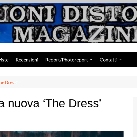
Suoni Distorti Ma
viste
Recensioni
Report/Photoreport
Contatti
Photogallery da Facebook
Staff
The Dress’
la nuova ‘The Dress’