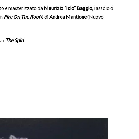
ato e masterizzato da
Maurizio “Icio” Baggio
, l’assolo di
 in
Fire On The Roof
è di
Andrea Mantione
(Nuovo
ovo
The Spin
: