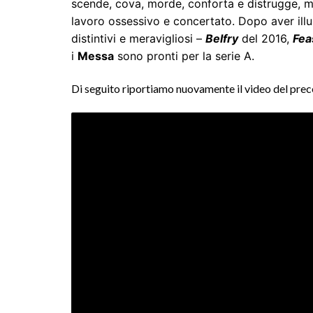
scende, cova, morde, conforta e distrugge, me
lavoro ossessivo e concertato. Dopo aver illu
distintivi e meravigliosi –
Belfry
del 2016,
Fea
i
Messa
sono pronti per la serie A.
Di seguito riportiamo nuovamente il video del prec