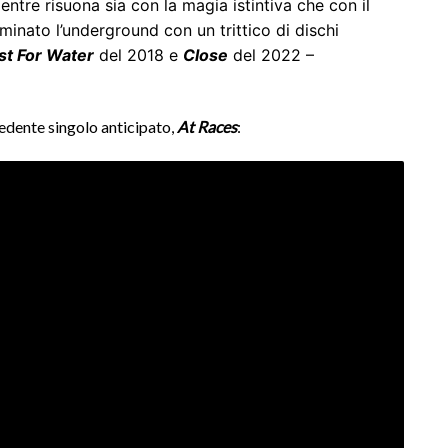
ntre risuona sia con la magia istintiva che con il
minato l’underground con un trittico di dischi
st For Water
del 2018 e
Close
del 2022 –
edente singolo anticipato,
At Races
: