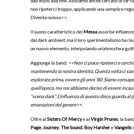
dall’inizio alla fine. Abbiamo anche cercato di far 
non ripeterci troppo, applicando una semplice regola
Diventa noioso>>.
Il suono caratteristico dei
Messa
assorbe influenze 
dal dark ambient, ma il loro sperimentalismo ha risu
un nuovo elemento, interpolando un’atmosfera goth
Aggiunge la band:
<<Non ci piace ripeterci e cerc
mantenendo la nostra identità. Questa volta ci sia
esplorato prima, ovvero gli anni ‘80. Siamo consape
quell’epoca, ma noi abbiamo deciso di essere incaut
“scena dark”. L’influenza di questo disco guarda al
emanazioni del genere>>.
Oltre ai
Sisters Of Mercy
e ai
Virgin Prunes
, la ban
Page
,
Journey
,
The Sound
,
Boy Harsher
e
Vangelis
c