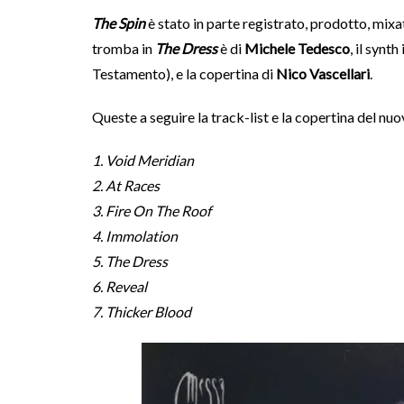
The Spin
è stato in parte registrato, prodotto, mix
tromba in
The Dress
è di
Michele Tedesco
, il synth
Testamento), e la copertina di
Nico Vascellari
.
Queste a seguire la track-list e la copertina del nu
1. Void Meridian
2. At Races
3. Fire On The Roof
4. Immolation
5. The Dress
6. Reveal
7. Thicker Blood