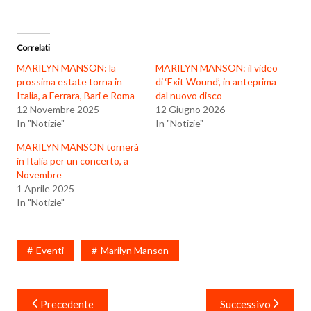
Correlati
MARILYN MANSON: la
MARILYN MANSON: il video
prossima estate torna in
di ‘Exit Wound’, in anteprima
Italia, a Ferrara, Bari e Roma
dal nuovo disco
12 Novembre 2025
12 Giugno 2026
In "Notizie"
In "Notizie"
MARILYN MANSON tornerà
in Italia per un concerto, a
Novembre
1 Aprile 2025
In "Notizie"
Eventi
Marilyn Manson
Navigazione
Precedente
Successivo