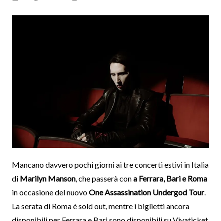
Mancano davvero pochi giorni ai tre concerti estivi in Italia
di
Marilyn Manson
, che passerà con
a Ferrara, Bari e Roma
in occasione del nuovo
One Assassination Undergod Tour
.
La serata di Roma è sold out, mentre i biglietti ancora
disponibili per Ferrara e Bari sono disponibili su Vivaticket