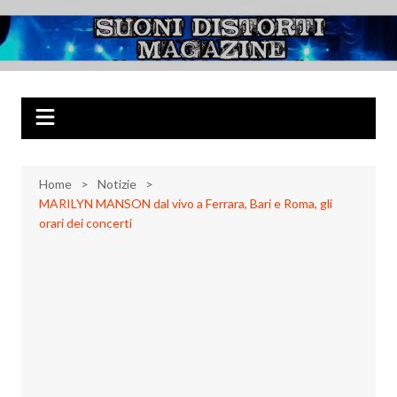
Salta
al
Suoni Distorti
Musica Rock, Metal, Punk e varie sonorità alternative
contenuto
Magazine
Home
Notizie
MARILYN MANSON dal vivo a Ferrara, Bari e Roma, gli
orari dei concerti