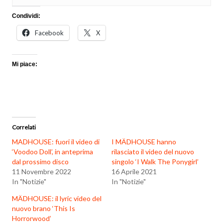
Condividi:
Facebook
X
Mi piace:
Correlati
MADHOUSE: fuori il video di
I MÄDHOUSE hanno
‘Voodoo Doll’, in anteprima
rilasciato il video del nuovo
dal prossimo disco
singolo ‘I Walk The Ponygirl’
11 Novembre 2022
16 Aprile 2021
In "Notizie"
In "Notizie"
MÄDHOUSE: il lyric video del
nuovo brano ‘This Is
Horrorwood’