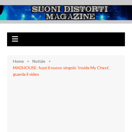
Salta
al
Suoni Distorti
Musica Rock, Metal, Punk e varie sonorità alternative
contenuto
Magazine
Home
Notizie
MADHOUSE: fuori il nuovo singolo ‘Inside My Chest’,
guarda il video