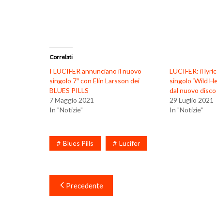
Correlati
I LUCIFER annunciano il nuovo
LUCIFER: il lyri
singolo 7″ con Elin Larsson dei
singolo ‘Wild He
BLUES PILLS
dal nuovo disco
7 Maggio 2021
29 Luglio 2021
In "Notizie"
In "Notizie"
Blues Pills
Lucifer
Navigazione
Precedente
articoli