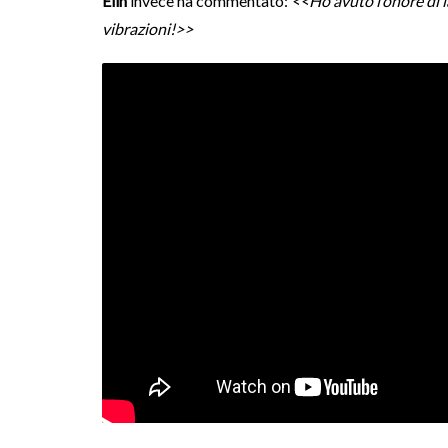
Elin
invece ha commentato:
<<Ho avuto l’onore di 
vibrazioni!>>