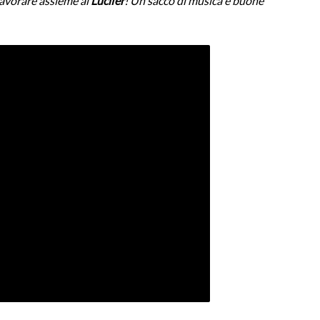
lavorare assieme ai
Lucifer
! Un sacco di musica e buone