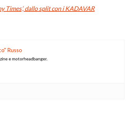
y Times’, dallo split con i KADAVAR
co" Russo
azine e motorheadbanger.