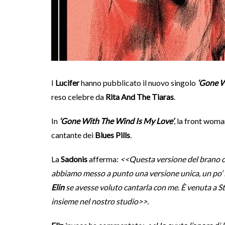
I
Lucifer
hanno pubblicato il nuovo singolo
‘Gone W
reso celebre da
Rita And The Tiaras
.
In
‘Gone With The Wind Is My Love’
, la front woma
cantante dei
Blues Pills
.
La
Sadonis
afferma:
<<Questa versione del brano 
abbiamo messo a punto una versione unica, un po’ 
Elin
se avesse voluto cantarla con me. È venuta a 
insieme nel nostro studio>>.