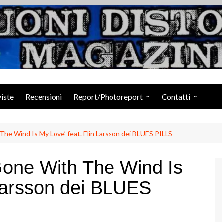
Suoni Distorti Ma
viste
Recensioni
Report/Photoreport
Contatti
Photogallery da Facebook
Staff
he Wind Is My Love’ feat. Elin Larsson dei BLUES PILLS
Gone With The Wind Is
 Larsson dei BLUES