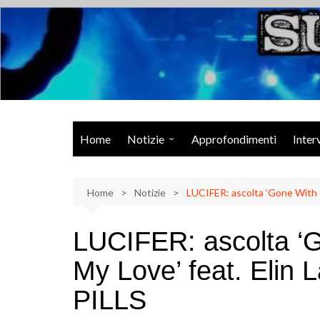
Salta
al
contenuto
Musica Rock, Metal, Punk e varie sonorità alternative
Home
Notizie
Approfondimenti
Inter
Rock Talk
Home
Eventi
Notizie
LUCIFER: ascolta ‘Gone With T
Video
LUCIFER: ascolta ‘
Libri
My Love’ feat. Elin
PILLS