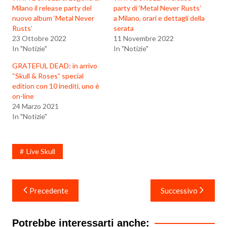
Milano il release party del
party di ‘Metal Never Rusts’
nuovo album ‘Metal Never
a Milano, orari e dettagli della
Rusts’
serata
23 Ottobre 2022
11 Novembre 2022
In "Notizie"
In "Notizie"
GRATEFUL DEAD: in arrivo
“Skull & Roses” special
edition con 10 inediti, uno è
on-line
24 Marzo 2021
In "Notizie"
Live Skull
Navigazione
Precedente
Successivo
articoli
Potrebbe interessarti anche: