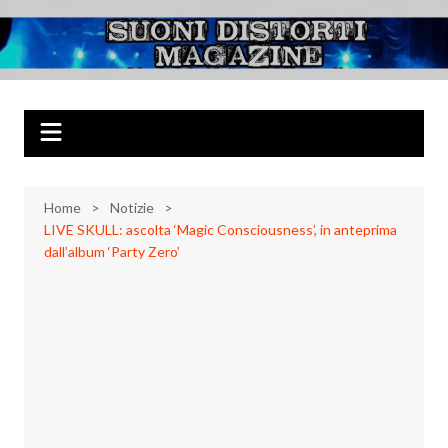
Salta
al
Suoni Distorti
Musica Rock, Metal, Punk e varie sonorità alternative
contenuto
Magazine
Home
Notizie
LIVE SKULL: ascolta ‘Magic Consciousness’, in anteprima
dall’album ‘Party Zero’