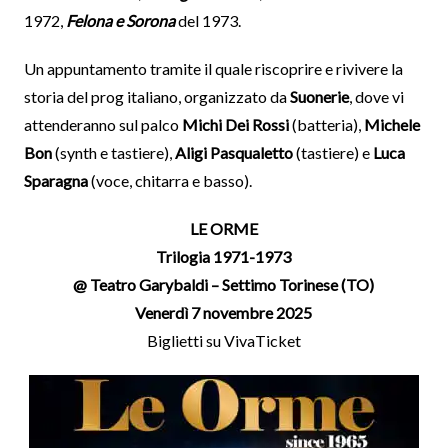
1972,
Felona e Sorona
del 1973.
Un appuntamento tramite il quale riscoprire e rivivere la
storia del prog italiano, organizzato da
Suonerie
, dove vi
attenderanno sul palco
Michi Dei Rossi
(batteria),
Michele
Bon
(synth e tastiere),
Aligi Pasqualetto
(tastiere) e
Luca
Sparagna
(voce, chitarra e basso).
LE ORME
Trilogia 1971-1973
@ Teatro Garybaldi – Settimo Torinese (TO)
Venerdì 7 novembre 2025
Biglietti su VivaTicket