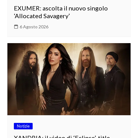
EXUMER: ascolta il nuovo singolo
‘Allocated Savagery’
6 Agosto 2026
Notizie
XANDRIA: il video di ‘Eclipse’, title-