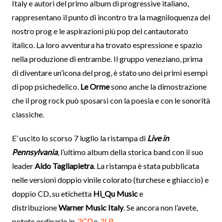
Italy e autori del primo album di progressive italiano,
rappresentano il punto di incontro tra la magniloquenza del
nostro prog e le aspirazioni più pop del cantautorato
italico. La loro avventura ha trovato espressione e spazio
nella produzione di entrambe. Il gruppo veneziano, prima
di diventare un’icona del prog, è stato uno dei primi esempi
di pop psichedelico.
Le Orme
sono anche la dimostrazione
che il prog rock può sposarsi con la poesia e con le sonorità
classiche.
E’ uscito lo scorso 7 luglio la ristampa di
Live in
Pennsylvania
, l’ultimo album della storica band con il suo
leader
Aldo Tagliapietra
. La ristampa è stata pubblicata
nelle versioni doppio vinile colorato (turchese e ghiaccio) e
doppio CD, su etichetta
Hi_Qu Music
e
distribuzione
Warner Music Italy
. Se ancora non l’avete,
potete ordinarlo in
2CD
e
2LP
.