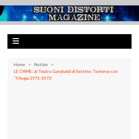
Salta
al
Suoni Distorti
Musica Rock, Metal, Punk e varie sonorità alternative
contenuto
Magazine
Home
Notizie
LE ORME: al Teatro Garybaldi di Settimo Torinese con
‘Trilogia 1971-1973’