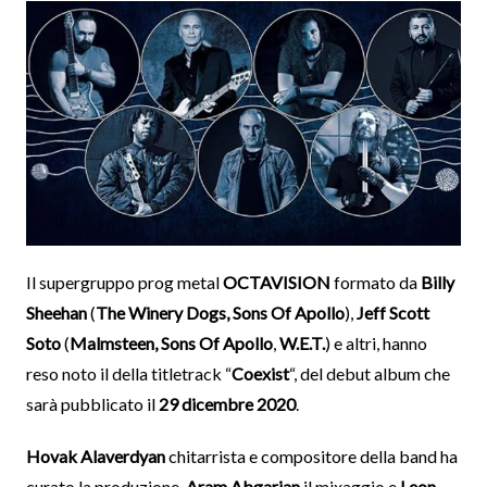
Il supergruppo prog metal
OCTAVISION
formato da
Billy
Sheehan
(
The Winery Dogs, Sons Of Apollo
),
Jeff Scott
Soto
(
Malmsteen, Sons Of Apollo
,
W.E.T.
) e altri, hanno
reso noto il della titletrack “
Coexist
“, del debut album che
sarà pubblicato il
29 dicembre 2020
.
Hovak Alaverdyan
chitarrista e compositore della band ha
curato la produzione,
Aram
Abgarian
il mixaggio e
Leon