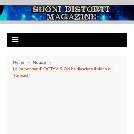
Salta
al
Suoni Distorti
Musica Rock, Metal, Punk e varie sonorità alternative
contenuto
Magazine
Home
Notizie
La “super band” OCTAVISION ha rilasciato il video di
‘Coexist’