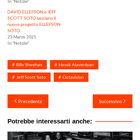
In "Notizie"
DAVID ELLEFSON e JEFF
SCOTT SOTO lanciano il
nuovo progetto ELLEFSON-
SOTO
23 Marzo 2021
In "Notizie"
Billy Sheehan
Hovak Alaverdyan
Jeff Scott Soto
Octavision
Navigazione
Precedente
Successivo
articoli
Potrebbe interessarti anche: