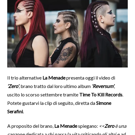
Il trio alternative
La Menade
presenta oggi il video di
‘Zero’
, brano tratto dal loro ultimo album
‘Reversum’
,
uscito lo scorso settembre tramite
Time To Kill Records
.
Potete gustarvi la clip di seguito, diretta da
Simone
Serafini
.
A proposito del brano,
La Menade
spiegano:
<<
Zero
è una
canzone dedicata a chi passa la vita criticando gli altri e ad