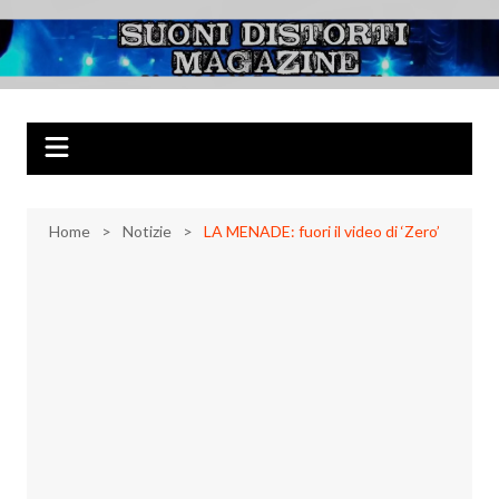
Salta
al
Suoni Distorti
Musica Rock, Metal, Punk e varie sonorità alternative
contenuto
Magazine
Home
Notizie
LA MENADE: fuori il video di ‘Zero’