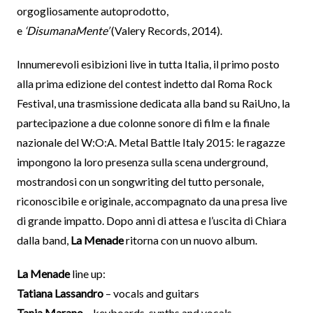
orgogliosamente autoprodotto,
e
‘DisumanaMente’
(Valery Records, 2014).
Innumerevoli esibizioni live in tutta Italia, il primo posto
alla prima edizione del contest indetto dal Roma Rock
Festival, una trasmissione dedicata alla band su RaiUno, la
partecipazione a due colonne sonore di film e la finale
nazionale del W:O:A. Metal Battle Italy 2015: le ragazze
impongono la loro presenza sulla scena underground,
mostrandosi con un songwriting del tutto personale,
riconoscibile e originale, accompagnato da una presa live
di grande impatto. Dopo anni di attesa e l’uscita di Chiara
dalla band,
La Menade
ritorna con un nuovo album.
La Menade
line up:
Tatiana Lassandro
– vocals and guitars
Tania Marano
– keyboards, synths and vocals