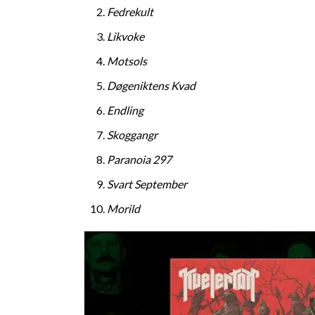
Fedrekult
Likvoke
Motsols
Døgeniktens Kvad
Endling
Skoggangr
Paranoia 297
Svart September
Morild