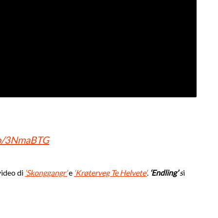
.to/3NmaBTG
video di
‘Skonggangr’
e
‘Krøterveg Te Helvete’
.
‘Endling’
s
i