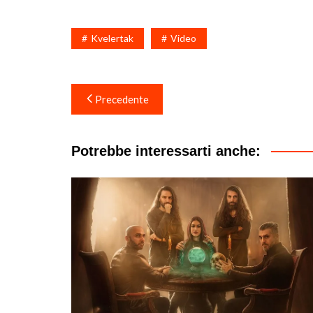
Kvelertak
Video
Navigazione
Precedente
articoli
Potrebbe interessarti anche: