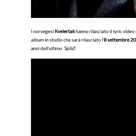
I norvegesi
Kvelertak
hanno rilasciato il lyric vide
album in studio che sarà rilasciato l’
8 settembre 2
anni dall’ultimo
‘Splid’
.