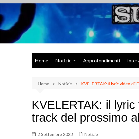
Salta
al
contenuto
Musica Rock, Metal, Punk e varie sonorità alternative
Home
Notizie
Approfondimenti
Inter
Rock Talk
Home
Eventi
Notizie
KVELERTAK: il lyric video di ‘E
Video
KVELERTAK: il lyric vi
Libri
track del prossimo 
2 Settembre 2023
Notizie