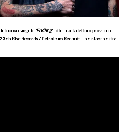
o del nuovo singolo
‘Endling’
, title-track del loro prossimo
023
da
Rise Records / Petroleum Records
– a distanza di tre