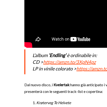
L’album
‘Endling’
è ordinabile in:
CD >
https://amzn.to/3XpN4pz
LP in vinile colorato >
https://amzn
Dal nuovo disco, i
Kvelertak
hanno già anticipato i 
presenterà con le seguenti track-list e copertina:
Krøterveg Te Helvete