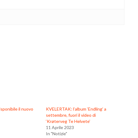
ponibile il nuovo
KVELERTAK: l’album ‘Endling’ a
settembre, fuori il video di
3
‘Krøterveg Te Helvete’
11 Aprile 2023
In "Notizie"