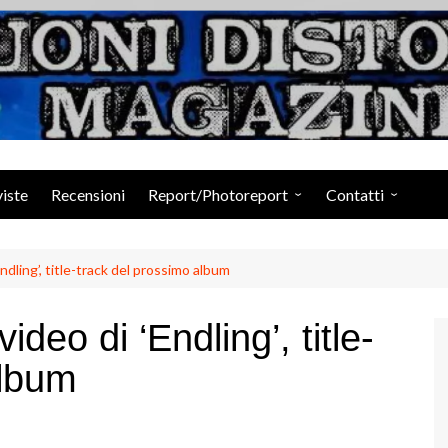
Suoni Distorti Ma
viste
Recensioni
Report/Photoreport
Contatti
Photogallery da Facebook
Staff
ndling’, title-track del prossimo album
deo di ‘Endling’, title-
album