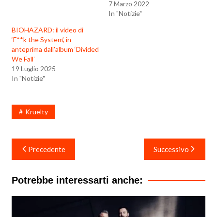
7 Marzo 2022
In "Notizie"
BIOHAZARD: il video di
‘F**k the System’, in
anteprima dall’album ‘Divided
We Fall’
19 Luglio 2025
In "Notizie"
Kruelty
Navigazione
Precedente
Successivo
articoli
Potrebbe interessarti anche: