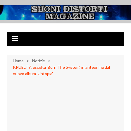
Salta
al
Suoni Distorti
Musica Rock, Metal, Punk e varie sonorità alternative
contenuto
Magazine
Home
Notizie
KRUELTY: ascolta ‘Burn The System’, in anteprima dal
nuovo album ‘Untopia’