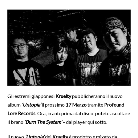
Gli estremi giapponesi
Kruelty
pubblicheranno il nuovo
album
‘Untopia’
il prossimo
17 Marzo
tramite
Profound
Lore Records
. Ora, in anteprima dal disco, potete ascoltare
il brano
‘Burn The System’
– dal player qui sotto.
Il nuovo
‘Untopia’
dei
Kruelty
è prodotto e mixato da