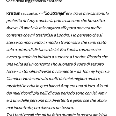
voce della leggendaria cantante.
Kristian
racconta:
<<
“So Strange”
era, tra le mie canzoni, la
preferita di Amy e anche la prima canzone che ho scritto.
Avevo 18 anni e la mia ragazza all’epoca non era molto
contenta che mi trasferissi a Londra. Ho pensato che si
stesse comportando in modo strano visto che sarei stato
solo a un’ora di distanza da lei. Era l’unica canzone che
avevo quando ho iniziato a suonare a Londra. Ricordo che
una volta ad un concerto l’ho suonata 8 volte di seguito
forse – in tonalità diverse ovviamente – da Tommy Flynn, a
Camden. Ho incontrato molti dei miei migliori amici e
musicisti in erba in quel bar ed Amy era una di loro. Alcuni
dei miei ricordi più belli di quel periodo sono con lei. Amy
era una delle persone più divertenti e generose che abbia
mai incontrato, era davvero un tesoro.
Tra i tanti regali che mi ha fatto durante la nostra amicizia,