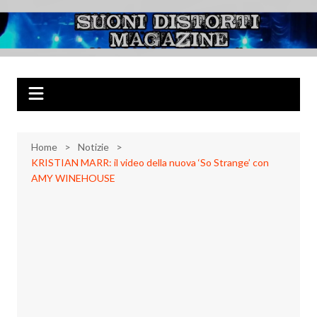
Salta
al
Suoni Distorti
Musica Rock, Metal, Punk e varie sonorità alternative
contenuto
Magazine
Home
Notizie
KRISTIAN MARR: il video della nuova ‘So Strange’ con
AMY WINEHOUSE