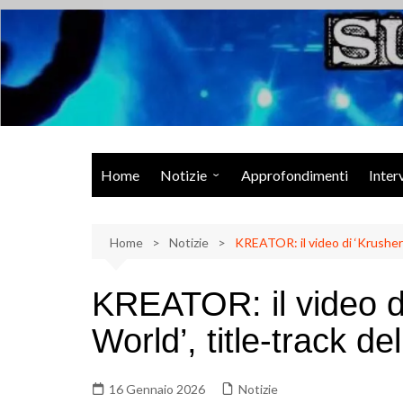
Salta
al
contenuto
Musica Rock, Metal, Punk e varie sonorità alternative
Home
Notizie
Approfondimenti
Inter
Rock Talk
Home
Eventi
Notizie
KREATOR: il video di ‘Krusher
Video
KREATOR: il video d
Libri
World’, title-track d
16 Gennaio 2026
Notizie