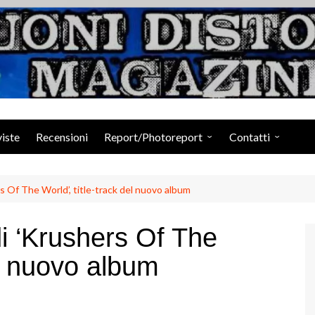
Suoni Distorti Ma
viste
Recensioni
Report/Photoreport
Contatti
Photogallery da Facebook
Staff
s Of The World’, title-track del nuovo album
i ‘Krushers Of The
el nuovo album