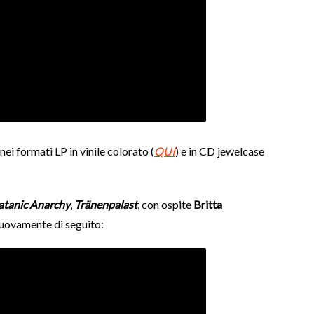
ei formati LP in vinile colorato (
QUI
) e in CD jewelcase
atanic Anarchy
,
Tränenpalast
, con ospite
Britta
nuovamente di seguito: