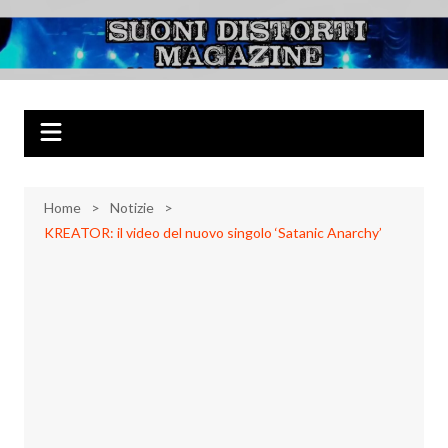
Salta
al
Suoni Distorti
Musica Rock, Metal, Punk e varie sonorità alternative
contenuto
Magazine
Home
Notizie
KREATOR: il video del nuovo singolo ‘Satanic Anarchy’