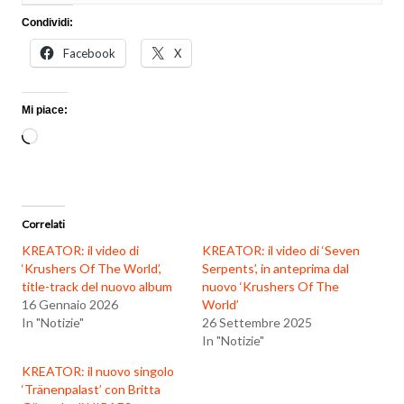
Condividi:
Facebook
X
Mi piace:
Caricamento
in
corso…
Correlati
KREATOR: il video di
KREATOR: il video di ‘Seven
‘Krushers Of The World’,
Serpents’, in anteprima dal
title-track del nuovo album
nuovo ‘Krushers Of The
16 Gennaio 2026
World’
In "Notizie"
26 Settembre 2025
In "Notizie"
KREATOR: il nuovo singolo
‘Tränenpalast’ con Britta