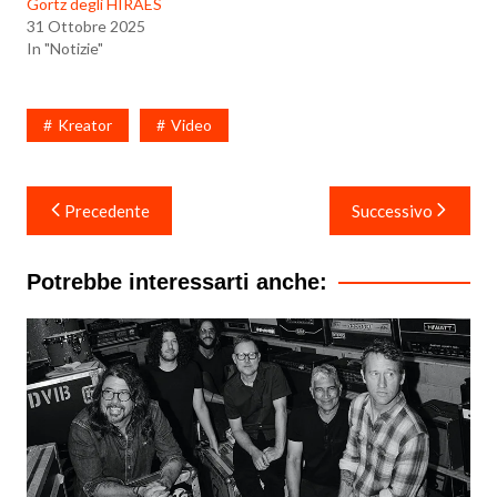
Görtz degli HIRAES
31 Ottobre 2025
In "Notizie"
Kreator
Video
Navigazione
Precedente
Successivo
articoli
Potrebbe interessarti anche: