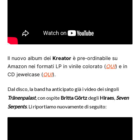
Il nuovo album dei
Kreator
è pre-ordinabile su
Amazon nei formati LP in vinile colorato (
QUI
) e in
CD jewelcase (
QUI
).
Dal disco, la band ha anticipato già i video dei singoli
Tränenpalast
, con ospite
Britta Görtz
degli
Hiraes
,
Seven
Serpents
. Li riportiamo nuovamente di seguito: