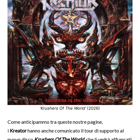
‘Krushers Of The World’
(2026)
Come anticipammo tra queste nostre pagine,
i
Kreator
hanno anche comunicato il tour di supporto al
nuovo disco
Krushers Of The World
, che li vedrà affiancati