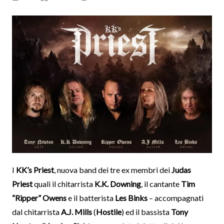
I
KK’s Priest
, nuova band dei tre ex membri dei
Judas
Priest
quali il chitarrista
K.K. Downing
, il cantante
Tim
“Ripper” Owens
e il batterista
Les Binks
– accompagnati
dal chitarrista
A.J. Mills
(
Hostile
) ed il bassista
Tony