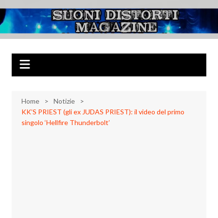
Salta
al
Suoni Distorti
Musica Rock, Metal, Punk e varie sonorità alternative
contenuto
Magazine
Home
Notizie
KK’S PRIEST (gli ex JUDAS PRIEST): il video del primo
singolo ‘Hellfire Thunderbolt’