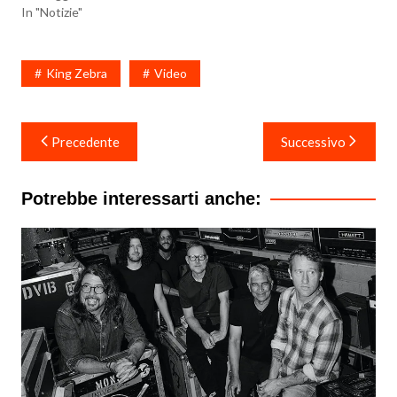
In "Notizie"
King Zebra
Video
Navigazione
Precedente
Successivo
articoli
Potrebbe interessarti anche: