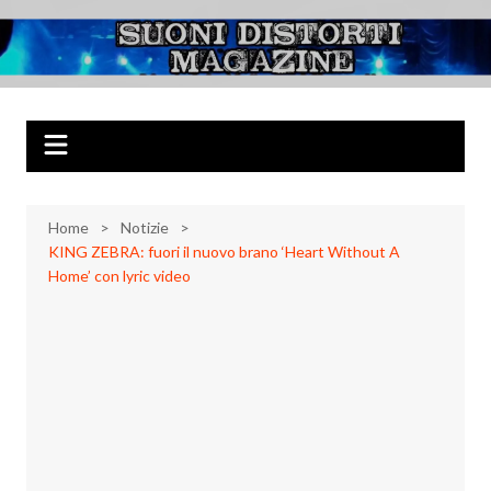
Salta
al
Suoni Distorti
Musica Rock, Metal, Punk e varie sonorità alternative
contenuto
Magazine
Home
Notizie
KING ZEBRA: fuori il nuovo brano ‘Heart Without A
Home’ con lyric video