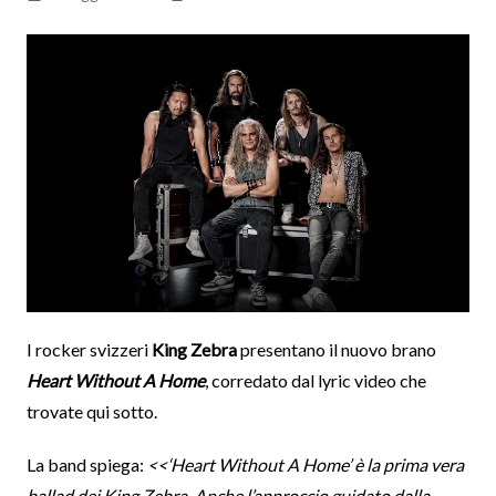
I rocker svizzeri
King Zebra
presentano il nuovo brano
Heart Without A Home
, corredato dal lyric video che
trovate qui sotto.
La band spiega:
<<‘Heart Without A Home’ è la prima vera
ballad dei King Zebra. Anche l’approccio guidato dalla