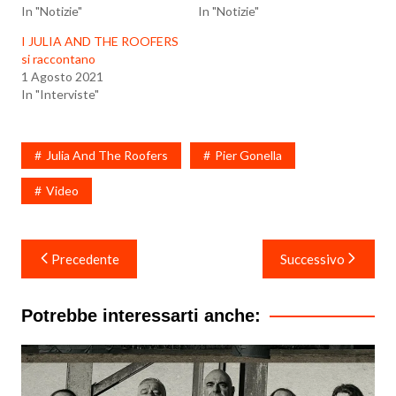
In "Notizie"
In "Notizie"
I JULIA AND THE ROOFERS
si raccontano
1 Agosto 2021
In "Interviste"
Julia And The Roofers
Pier Gonella
Video
Navigazione
Precedente
Successivo
articoli
Potrebbe interessarti anche: