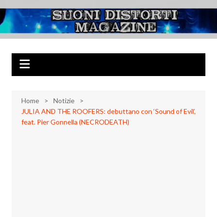
Salta
al
Suoni Distorti
Musica Rock, Metal, Punk e varie sonorità alternative
contenuto
Magazine
Home
Notizie
JULIA AND THE ROOFERS: debuttano con ‘Sound of Evil’,
feat. Pier Gonnella (NECRODEATH)