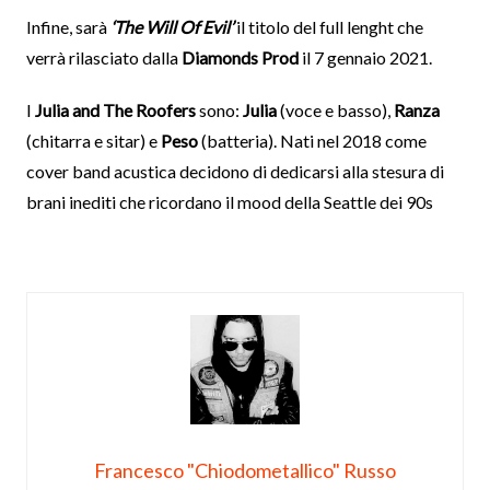
Infine, sarà
‘The Will Of Evil’
il titolo del full lenght che
verrà rilasciato dalla
Diamonds Prod
il 7 gennaio 2021.
I
Julia and The Roofers
sono:
Julia
(voce e basso),
Ranza
(chitarra e sitar) e
Peso
(batteria). Nati nel 2018 come
cover band acustica decidono di dedicarsi alla stesura di
brani inediti che ricordano il mood della Seattle dei 90s
Francesco "Chiodometallico" Russo