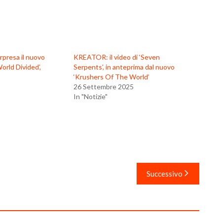
presa il nuovo
KREATOR: il video di ‘Seven
orld Divided’,
Serpents’, in anteprima dal nuovo
‘Krushers Of The World’
26 Settembre 2025
In "Notizie"
Successivo