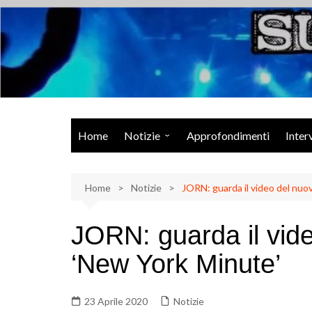
Salta
al
contenuto
Musica Rock, Metal, Punk e varie sonorità alternative
Home
Notizie
Approfondimenti
Inter
Rock Talk
Home
Eventi
Notizie
JORN: guarda il video del nuo
Video
JORN: guarda il vid
Libri
‘New York Minute’
23 Aprile 2020
Notizie