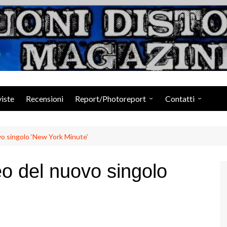
Suoni Distorti Ma
viste
Recensioni
Report/Photoreport
Contatti
Photogallery da Facebook
Staff
vo singolo ‘New York Minute’
eo del nuovo singolo