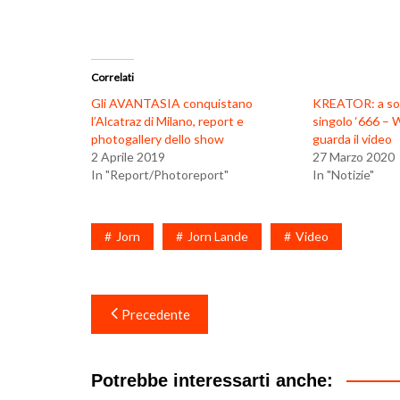
Correlati
Gli AVANTASIA conquistano
KREATOR: a sor
l’Alcatraz di Milano, report e
singolo ‘666 – W
photogallery dello show
guarda il video
2 Aprile 2019
27 Marzo 2020
In "Report/Photoreport"
In "Notizie"
Jorn
Jorn Lande
Video
Navigazione
Precedente
articoli
Potrebbe interessarti anche: