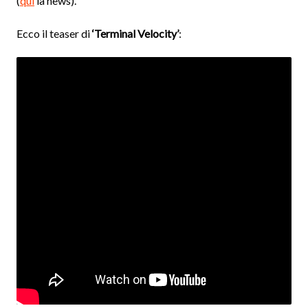
(
qui
la news).
Ecco il teaser di
‘Terminal Velocity’
: