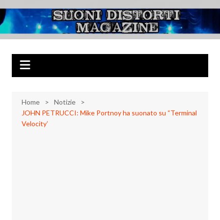
Salta
al
Suoni Distorti
Musica Rock, Metal, Punk e varie sonorità alternative
contenuto
Magazine
Home
Notizie
JOHN PETRUCCI: Mike Portnoy ha suonato su “Terminal
Velocity’