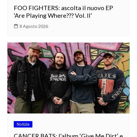
FOO FIGHTERS: ascolta il nuovo EP
‘Are Playing Where??? Vol. II’
8 Agosto 2026
Notizie
CANCER BATS: l’album ‘Give Me Dirt’ e