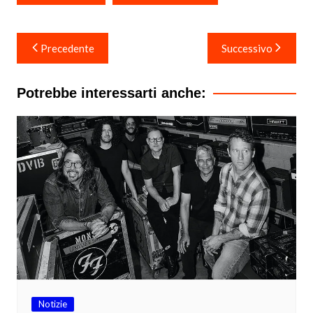
Navigazione
Precedente
Successivo
articoli
Potrebbe interessarti anche:
Notizie