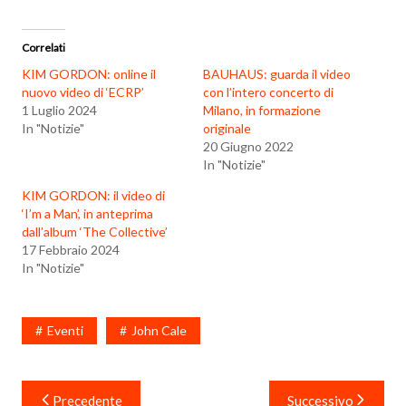
Correlati
KIM GORDON: online il
BAUHAUS: guarda il video
nuovo video di ‘ECRP’
con l’intero concerto di
1 Luglio 2024
Milano, in formazione
In "Notizie"
originale
20 Giugno 2022
In "Notizie"
KIM GORDON: il video di
‘I’m a Man’, in anteprima
dall’album ‘The Collective’
17 Febbraio 2024
In "Notizie"
Eventi
John Cale
Navigazione
Precedente
Successivo