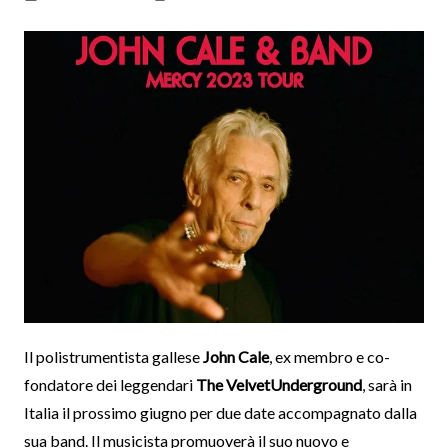
Il polistrumentista gallese
John Cale
, ex membro e co-
fondatore dei leggendari
The VelvetUnderground
, sarà in
Italia il prossimo giugno per due date accompagnato dalla
sua band. Il musicista promuoverà il suo nuovo e