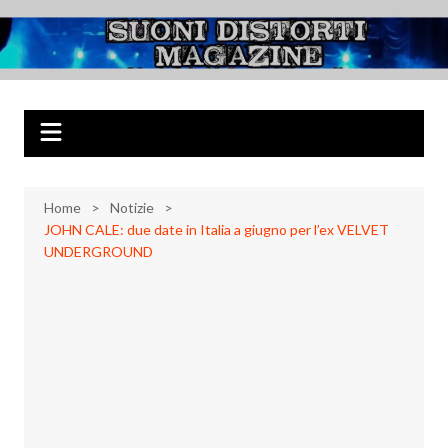
Salta
al
Suoni Distorti
Musica Rock, Metal, Punk e varie sonorità alternative
contenuto
Magazine
Home
Notizie
JOHN CALE: due date in Italia a giugno per l’ex VELVET
UNDERGROUND